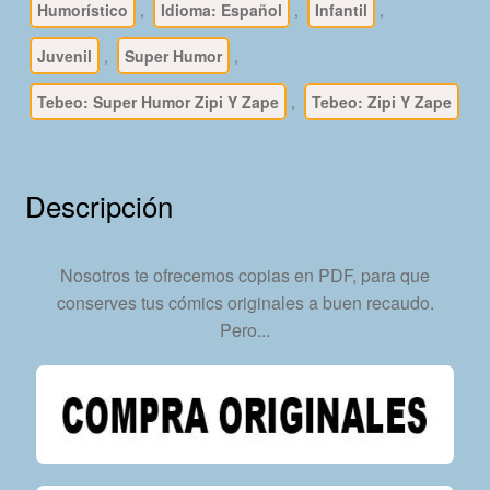
Humorístico
,
Idioma: Español
,
Infantil
,
-
61
Juvenil
,
Super Humor
,
Libros
En
Tebeo: Super Humor Zipi Y Zape
,
Tebeo: Zipi Y Zape
Formato
PDF
-
Descripción
Descarga
Inmediata
cantidad
Nosotros te ofrecemos copias en PDF, para que
conserves tus cómics originales a buen recaudo.
Pero...