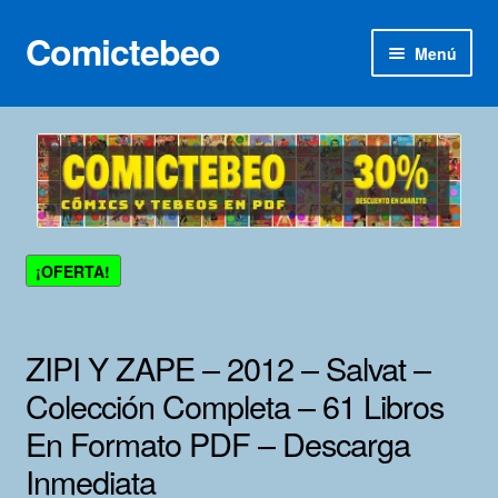
Comictebeo
Ir
Ir
Menú
a
al
la
contenido
Inicio
navegación
Categorías
Franco-Belga
¡OFERTA!
Inédita
Lotes 100
ZIPI Y ZAPE – 2012 – Salvat –
Colección Completa – 61 Libros
Adultos
En Formato PDF – Descarga
Porno 3D
Inmediata