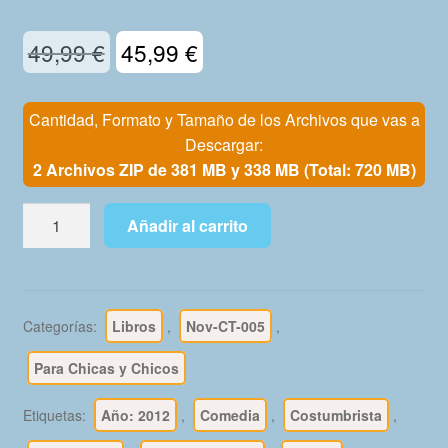
Mi Cuenta
El
El
49,99
€
45,99
€
precio
precio
original
actual
Cantidad, Formato y Tamaño de los Archivos que vas a
Descargar:
era:
es:
2 Archivos ZIP de 381 MB y 338 MB (Total: 720 MB)
49,99 €.
45,99 €.
ZIPI
Añadir al carrito
Y
ZAPE
-
2012
Categorías:
Libros
,
Nov-CT-005
,
-
Salvat
Para Chicas y Chicos
-
Colección
Etiquetas:
Año: 2012
,
Comedia
,
Costumbrista
,
Completa