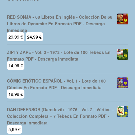
RED SONJA - 68 Libros En Inglés - Colección De 68
Libros de Dynamite En Formato PDF - Descarga
Inmediata
El
El
29,99
€
24,99
€
precio
precio
original
actual
ZIPI Y ZAPE - Vol. 3 - 1972 - Lote de 100 Tebeos En
era:
es:
Formato PDF - Descarga Inmediata
29,99 €.
24,99 €.
14,99
€
CÓMIC ERÓTICO ESPAÑOL - Vol. 1 - Lote de 100
Cómics En Formato PDF - Descarga Inmediata
19,99
€
DAN DEFENSOR (Daredevil) - 1976 - Vol. 2 - Vértice –
Colección Completa – 7 Tebeos En Formato PDF -
Descarga Inmediata
5,99
€