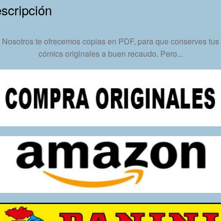
-
scripción
Descarga
Inmediata
Nosotros te ofrecemos copias en PDF, para que conserves tus
cantidad
cómics originales a buen recaudo. Pero...