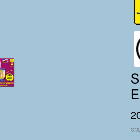
S
E
2
CO