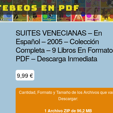
SUITES VENECIANAS – En
Español – 2005 – Colección
Completa – 9 Libros En Formato
PDF – Descarga Inmediata
9,99
€
Cantidad, Formato y Tamaño de los Archivos que va
Descargar:
1 Archivo ZIP de 96,2 MB