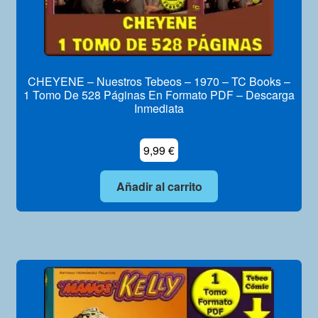
CHEYENE – Nuestros Tebeos – 1970 – TC Books –
1 Tomo De 528 Páginas En Formato PDF – Descarga
Inmediata
9,99
€
Añadir al carrito