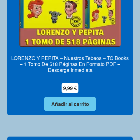
LORENZO Y PEPITA – Nuestros Tebeos – TC Books
– 1 Tomo De 518 Páginas En Formato PDF –
Descarga Inmediata
9,99
€
Añadir al carrito