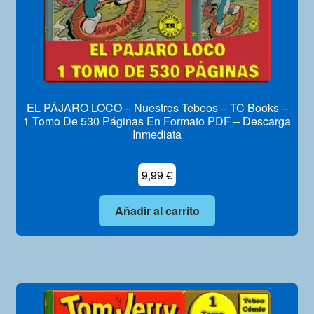
EL PÁJARO LOCO – Nuestros Tebeos – TC Books –
1 Tomo De 530 Páginas En Formato PDF – Descarga
Inmediata
9,99
€
Añadir al carrito