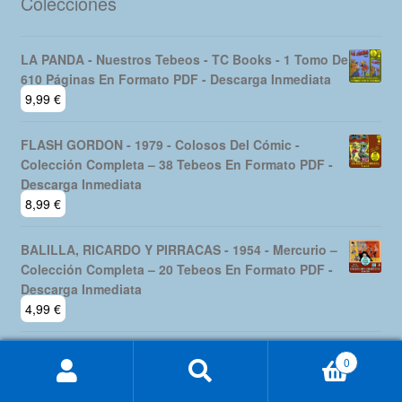
Colecciones
LA PANDA - Nuestros Tebeos - TC Books - 1 Tomo De
610 Páginas En Formato PDF - Descarga Inmediata
9,99
€
FLASH GORDON - 1979 - Colosos Del Cómic -
Colección Completa – 38 Tebeos En Formato PDF -
Descarga Inmediata
8,99
€
BALILLA, RICARDO Y PIRRACAS - 1954 - Mercurio –
Colección Completa – 20 Tebeos En Formato PDF -
Descarga Inmediata
4,99
€
NOVELITAS MAGA – 1962 - Colección De 15 Libros
0
En Formato PDF - Descarga Inmediata
Buscar
Buscar
9,99
€
por: