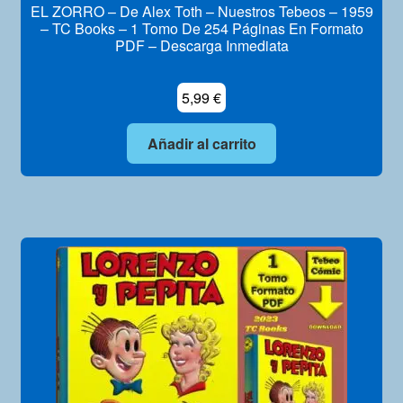
EL ZORRO – De Alex Toth – Nuestros Tebeos – 1959
– TC Books – 1 Tomo De 254 Páginas En Formato
PDF – Descarga Inmediata
5,99
€
Añadir al carrito