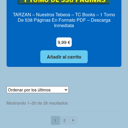
TARZAN – Nuestros Tebeos – TC Books – 1 Tomo
De 538 Páginas En Formato PDF – Descarga
Inmediata
9,99
€
Añadir al carrito
Ordenado
Mostrando 1–20 de 28 resultados
por
los
1
2
últimos