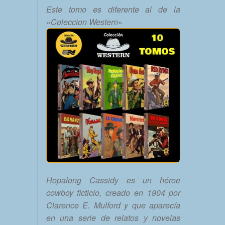
Este tomo es diferente al de la
«Coleccion Western»
Hopalong Cassidy es un héroe
cowboy ficticio, creado en 1904 por
Clarence E. Mulford y que aparecía
en una serie de relatos y novelas