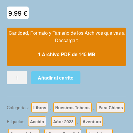
Mi Cuenta
9,99
€
Cantidad, Formato y Tamaño de los Archivos que vas a
Descargar:
1 Archivo PDF de 145 MB
HOPALONG
Añadir al carrito
CASSIDY
-
Nuestros
Tebeos
Categorías:
Libros
,
Nuestros Tebeos
,
Para Chicos
-
TC
Etiquetas:
Acción
,
Año: 2023
,
Aventura
,
Books