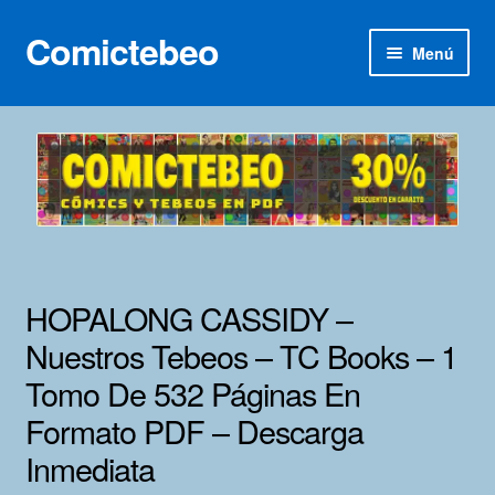
Comictebeo
Ir
Ir
Menú
a
al
la
contenido
Inicio
navegación
Categorías
Franco-Belga
Inédita
HOPALONG CASSIDY –
Lotes 100
Nuestros Tebeos – TC Books – 1
Tomo De 532 Páginas En
Adultos
Formato PDF – Descarga
Porno 3D
Inmediata