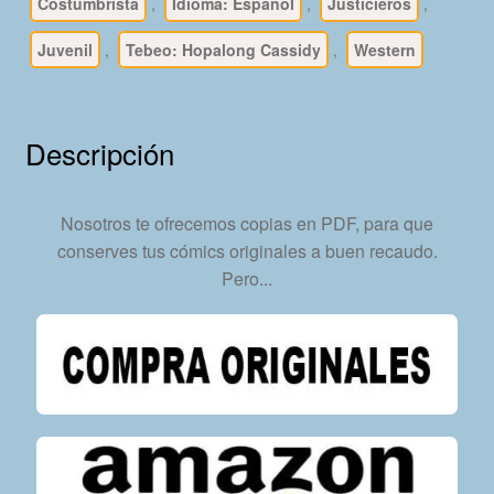
-
Costumbrista
,
Idioma: Español
,
Justicieros
,
1
Juvenil
,
Tebeo: Hopalong Cassidy
,
Western
Tomo
De
532
Páginas
Descripción
En
Formato
PDF
Nosotros te ofrecemos copias en PDF, para que
-
conserves tus cómics originales a buen recaudo.
Descarga
Pero...
Inmediata
cantidad