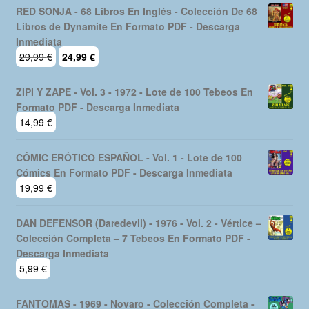
RED SONJA - 68 Libros En Inglés - Colección De 68
Libros de Dynamite En Formato PDF - Descarga
Inmediata
El
El
29,99
€
24,99
€
precio
precio
original
actual
ZIPI Y ZAPE - Vol. 3 - 1972 - Lote de 100 Tebeos En
era:
es:
Formato PDF - Descarga Inmediata
29,99 €.
24,99 €.
14,99
€
CÓMIC ERÓTICO ESPAÑOL - Vol. 1 - Lote de 100
Cómics En Formato PDF - Descarga Inmediata
19,99
€
DAN DEFENSOR (Daredevil) - 1976 - Vol. 2 - Vértice –
Colección Completa – 7 Tebeos En Formato PDF -
Descarga Inmediata
5,99
€
FANTOMAS - 1969 - Novaro - Colección Completa -