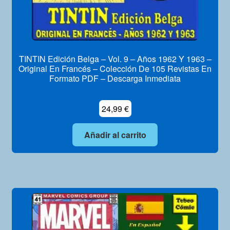
TINTIN Edición Belga – Vol. 9 – Años 1962 Y 1963 –
Original En Francés – Colección De 105 Revistas En
Formato PDF – Descarga Inmediata
24,99
€
Añadir al carrito