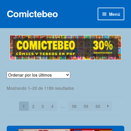
Comictebeo
Ir
Ir
Menú
a
al
la
contenido
Inicio
navegación
Categorías
Franco-Belga
Inédita
Ordenado
Mostrando 1–20 de 1189 resultados
Lotes 100
por
los
Adultos
1
2
3
4
…
58
59
60
últimos
Porno 3D