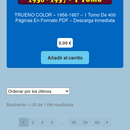
TRUENO COLOR – 1956-1957 – 1 Tomo De 400
Páginas En Formato PDF – Descarga Inmediata
9,99
€
Añadir al carrito
Ordenado
Mostrando 1–20 de 1189 resultados
por
los
1
2
3
4
…
58
59
60
últimos