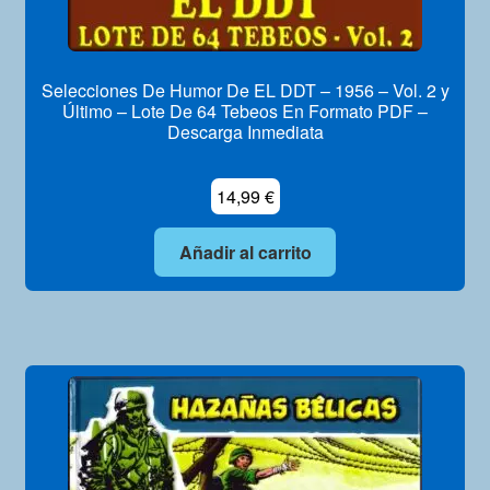
Selecciones De Humor De EL DDT – 1956 – Vol. 2 y
Último – Lote De 64 Tebeos En Formato PDF –
Descarga Inmediata
14,99
€
Añadir al carrito