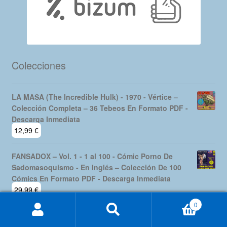
Colecciones
LA MASA (The Incredible Hulk) - 1970 - Vértice –
Colección Completa – 36 Tebeos En Formato PDF -
Descarga Inmediata
12,99
€
FANSADOX – Vol. 1 - 1 al 100 - Cómic Porno De
Sadomasoquismo - En Inglés – Colección De 100
Cómics En Formato PDF - Descarga Inmediata
29,99
€
0
Buscar
Buscar
WONDER WOMAN – 1942 - Sensation Comics - USA
por:
Original En Inglés – Colección Completa – 116