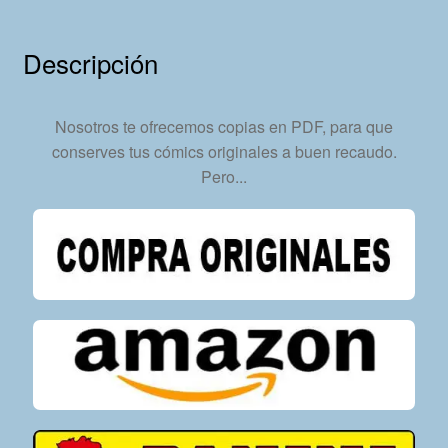
Completa
–
Descripción
134
Tebeos
En
Nosotros te ofrecemos copias en PDF, para que
Formato
conserves tus cómics originales a buen recaudo.
PDF
Pero...
-
Descarga
Inmediata
cantidad