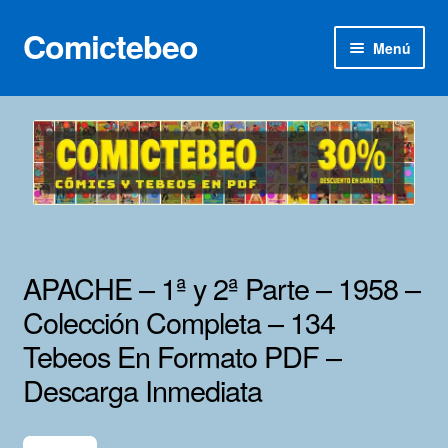
Comictebeo
Ir
Ir
Menú
a
al
la
contenido
Inicio
navegación
Categorías
Franco-Belga
Inédita
APACHE – 1ª y 2ª Parte – 1958 –
Lotes 100
Colección Completa – 134
Tebeos En Formato PDF –
Adultos
Descarga Inmediata
Porno 3D