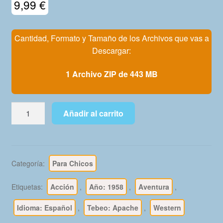
9,99
€
Mi Cuenta
Cantidad, Formato y Tamaño de los Archivos que vas a
Descargar:
1 Archivo ZIP de 443 MB
APACHE
Añadir al carrito
–
1ª
y
2ª
Categoría:
Para Chicos
Parte
–
Etiquetas:
Acción
,
Año: 1958
,
Aventura
,
1958
-
Idioma: Español
,
Tebeo: Apache
,
Western
Colección