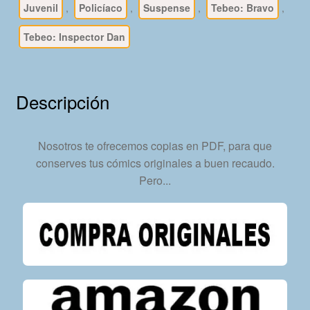
Juvenil
,
Policíaco
,
Suspense
,
Tebeo: Bravo
,
Tebeos
En
Tebeo: Inspector Dan
Formato
PDF
-
Descripción
Descarga
Inmediata
cantidad
Nosotros te ofrecemos copias en PDF, para que
conserves tus cómics originales a buen recaudo.
Pero...