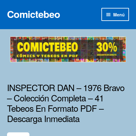
Comictebeo
Ir
Ir
Menú
a
al
la
contenido
Inicio
navegación
Categorías
Franco-Belga
Inédita
INSPECTOR DAN – 1976 Bravo
Lotes 100
– Colección Completa – 41
Tebeos En Formato PDF –
Adultos
Descarga Inmediata
Porno 3D