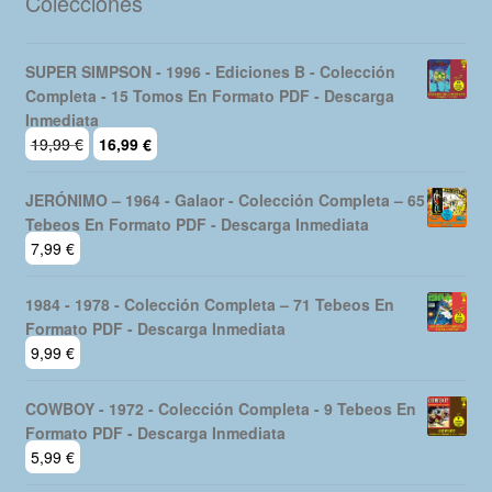
Colecciones
SUPER SIMPSON - 1996 - Ediciones B - Colección
Completa - 15 Tomos En Formato PDF - Descarga
Inmediata
El
El
19,99
€
16,99
€
precio
precio
original
actual
JERÓNIMO – 1964 - Galaor - Colección Completa – 65
era:
es:
Tebeos En Formato PDF - Descarga Inmediata
19,99 €.
16,99 €.
7,99
€
1984 - 1978 - Colección Completa – 71 Tebeos En
Formato PDF - Descarga Inmediata
9,99
€
COWBOY - 1972 - Colección Completa - 9 Tebeos En
Formato PDF - Descarga Inmediata
5,99
€