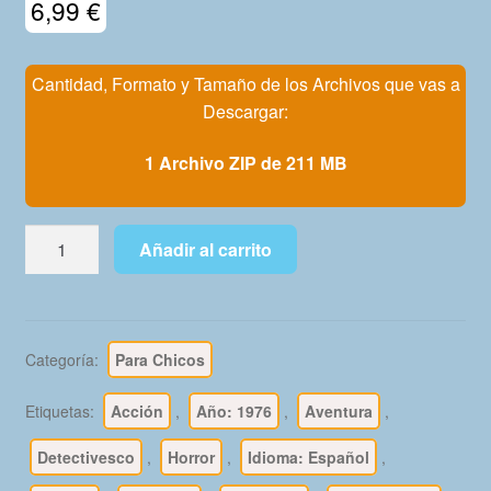
6,99
€
Mi Cuenta
Cantidad, Formato y Tamaño de los Archivos que vas a
Descargar:
1 Archivo ZIP de 211 MB
INSPECTOR
Añadir al carrito
DAN
-
1976
Bravo
Categoría:
Para Chicos
-
Colección
Etiquetas:
Acción
,
Año: 1976
,
Aventura
,
Completa
-
Detectivesco
,
Horror
,
Idioma: Español
,
41