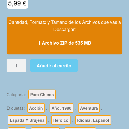
5,99
€
Mi Cuenta
Cantidad, Formato y Tamaño de los Archivos que vas a
Descargar:
1 Archivo ZIP de 535 MB
CONAN
Añadir al carrito
-
1980
Novaro
–
Categoría:
Para Chicos
Colección
Completa
Etiquetas:
Acción
,
Año: 1980
,
Aventura
,
–
58
Espada Y Brujeria
,
Heroico
,
Idioma: Español
,
Tebeos