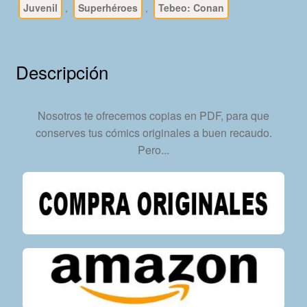
Juvenil
,
Superhéroes
,
Tebeo: Conan
En
Formato
PDF
-
Descripción
Descarga
Inmediata
cantidad
Nosotros te ofrecemos copias en PDF, para que
conserves tus cómics originales a buen recaudo.
Pero...