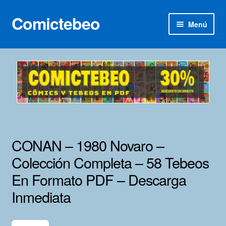
Comictebeo
Ir
Ir
Menú
a
al
la
contenido
Inicio
navegación
Categorías
Franco-Belga
Inédita
CONAN – 1980 Novaro –
Lotes 100
Colección Completa – 58 Tebeos
En Formato PDF – Descarga
Adultos
Inmediata
Porno 3D