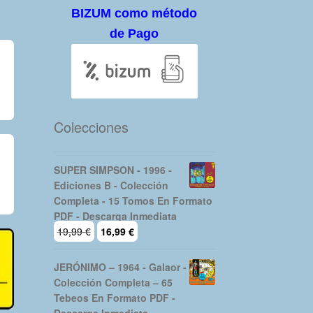
BIZUM como método
de Pago
Colecciones
SUPER SIMPSON - 1996 -
Ediciones B - Colección
Completa - 15 Tomos En Formato
PDF - Descarga Inmediata
El
El
19,99
€
16,99
€
precio
precio
original
actual
JERÓNIMO – 1964 - Galaor -
era:
es:
Colección Completa – 65
19,99 €.
16,99 €.
Tebeos En Formato PDF -