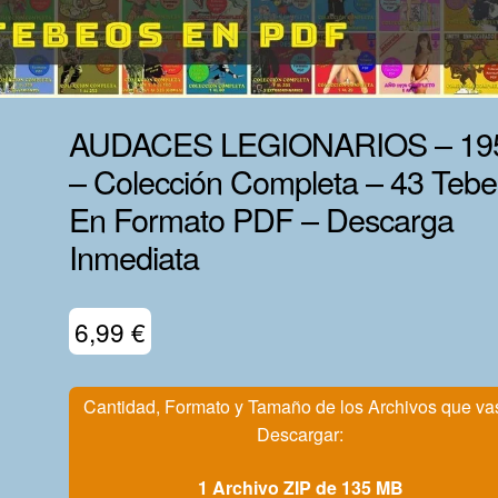
AUDACES LEGIONARIOS – 19
– Colección Completa – 43 Teb
En Formato PDF – Descarga
Inmediata
6,99
€
Cantidad, Formato y Tamaño de los Archivos que va
Descargar:
1 Archivo ZIP de 135 MB