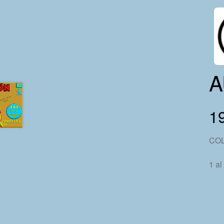
A
1
CO
1 al