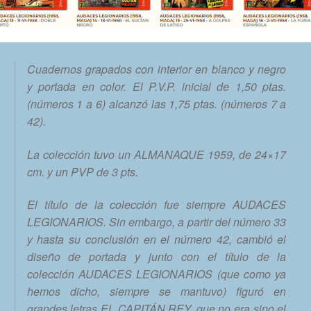
Cuadernos grapados con interior en blanco y negro
y portada en color. El P.V.P. inicial de 1,50 ptas.
(números 1 a 6) alcanzó las 1,75 ptas. (números 7 a
42).
La colección tuvo un ALMANAQUE 1959, de 24×17
cm. y un PVP de 3 pts.
El título de la colección fue siempre AUDACES
LEGIONARIOS. Sin embargo, a partir del número 33
y hasta su conclusión en el número 42, cambió el
diseño de portada y junto con el título de la
colección AUDACES LEGIONARIOS (que como ya
hemos dicho, siempre se mantuvo) figuró en
grandes letras EL CAPITÁN REY, que no era sino el