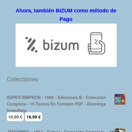
Ahora, también BIZUM como método de
Pago
Colecciones
SUPER SIMPSON - 1996 - Ediciones B - Colección
Completa - 15 Tomos En Formato PDF - Descarga
Inmediata
El
El
19,99
€
16,99
€
precio
precio
original
actual
JERÓNIMO – 1964 - Galaor - Colección Completa – 65