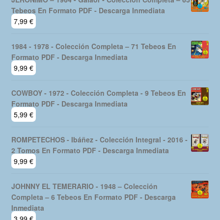
era:
es:
Tebeos En Formato PDF - Descarga Inmediata
19,99 €.
16,99 €.
7,99
€
1984 - 1978 - Colección Completa – 71 Tebeos En
Formato PDF - Descarga Inmediata
9,99
€
COWBOY - 1972 - Colección Completa - 9 Tebeos En
Formato PDF - Descarga Inmediata
5,99
€
ROMPETECHOS - Ibáñez - Colección Integral - 2016 -
2 Tomos En Formato PDF - Descarga Inmediata
9,99
€
JOHNNY EL TEMERARIO - 1948 – Colección
Completa – 6 Tebeos En Formato PDF - Descarga
Inmediata
3,99
€