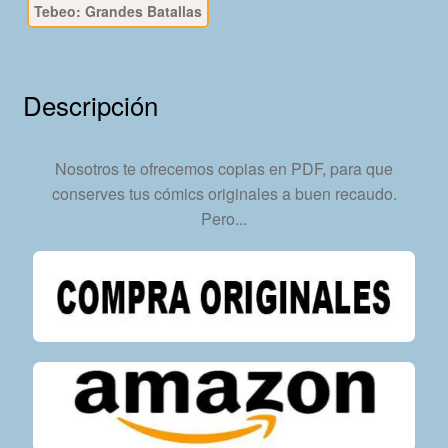
Tebeo: Grandes Batallas
En
Formato
PDF
-
Descripción
Descarga
Inmediata
cantidad
Nosotros te ofrecemos copias en PDF, para que
conserves tus cómics originales a buen recaudo.
Pero...