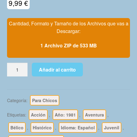
9,99
€
Mi Cuenta
Cantidad, Formato y Tamaño de los Archivos que vas a
Descargar:
1 Archivo ZIP de 533 MB
GRANDES
Añadir al carrito
BATALLAS
–
1981
-
Categoría:
Para Chicos
Colección
Completa
Etiquetas:
Acción
,
Año: 1981
,
Aventura
,
–
24
Bélico
,
Histórico
,
Idioma: Español
,
Juvenil
,
Libros