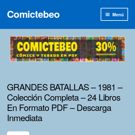
Comictebeo
Ir
Ir
Menú
a
al
la
contenido
Inicio
navegación
Categorías
Franco-Belga
Inédita
GRANDES BATALLAS – 1981 –
Lotes 100
Colección Completa – 24 Libros
En Formato PDF – Descarga
Adultos
Inmediata
Porno 3D