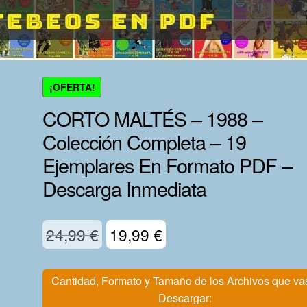
¡OFERTA!
CORTO MALTÉS – 1988 –
Colección Completa – 19
Ejemplares En Formato PDF –
Descarga Inmediata
El
El
24,99
€
19,99
€
precio
precio
original
actual
Cantidad, Formato y Tamaño de los Archivos que va
Descargar: