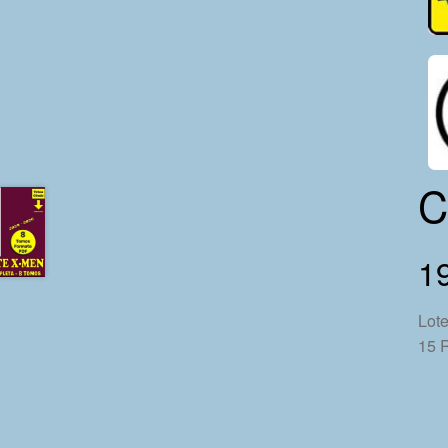
C
1
Lote
15 R