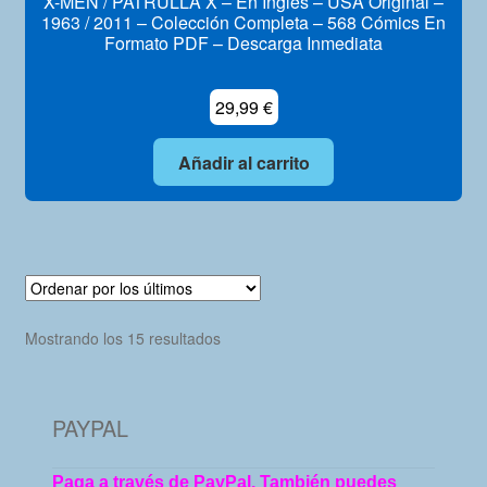
X-MEN / PATRULLA X – En Inglés – USA Original –
1963 / 2011 – Colección Completa – 568 Cómics En
Formato PDF – Descarga Inmediata
29,99
€
Añadir al carrito
Ordenado
Mostrando los 15 resultados
por
los
últimos
PAYPAL
Paga a través de PayPal. También puedes