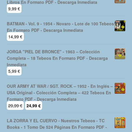
Libros En Formato PDF - Descarga Inmediata
9,99
€
BATMAN - Vol. 9 - 1954 - Novaro - Lote de 100 Tebeos
En Formato PDF - Descarga Inmediata
14,99
€
JORGA "PIEL DE BRONCE" - 1963 – Colección
Completa – 18 Tebeos En Formato PDF - Descarga
Inmediata
5,99
€
OUR ARMY AT WAR / SGT. ROCK – 1952 - En Inglés –
USA Original - Colección Completa – 422 Tebeos En
Formato PDF - Descarga Inmediata
El
El
29,99
€
24,99
€
precio
precio
original
actual
LA ZORRA Y EL CUERVO - Nuestros Tebeos - TC
era:
es:
Books - 1 Tomo De 524 Páginas En Formato PDF -
29,99 €.
24,99 €.