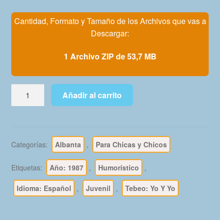
Mi Cuenta
Cantidad, Formato y Tamaño de los Archivos que vas a
Descargar:
1 Archivo ZIP de 53,7 MB
YO
Añadir al carrito
Y
YO
-
1987
Categorías:
Albanta
,
Para Chicas y Chicos
-
Colección
Etiquetas:
Año: 1987
,
Humorístico
,
Completa
–
Idioma: Español
,
Juvenil
,
Tebeo: Yo Y Yo
6
Tebeos