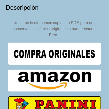
En
Descripción
Formato
PDF
-
Nosotros te ofrecemos copias en PDF, para que
Descarga
conserves tus cómics originales a buen recaudo.
Inmediata
Pero...
cantidad