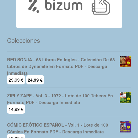
Colecciones
RED SONJA - 68 Libros En Inglés - Colección De 68
Libros de Dynamite En Formato PDF - Descarga
Inmediata
El
El
29,99
€
24,99
€
precio
precio
original
actual
ZIPI Y ZAPE - Vol. 3 - 1972 - Lote de 100 Tebeos En
era:
es:
Formato PDF - Descarga Inmediata
29,99 €.
24,99 €.
14,99
€
CÓMIC ERÓTICO ESPAÑOL - Vol. 1 - Lote de 100
Cómics En Formato PDF - Descarga Inmediata