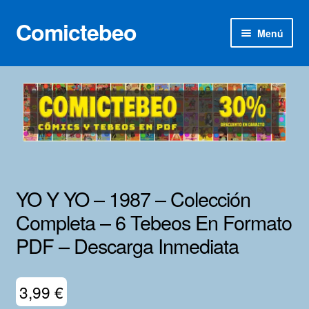
Comictebeo
Ir
Ir
Menú
a
al
la
contenido
Inicio
navegación
Categorías
Franco-Belga
Inédita
YO Y YO – 1987 – Colección
Lotes 100
Completa – 6 Tebeos En Formato
PDF – Descarga Inmediata
Adultos
Porno 3D
3,99
€