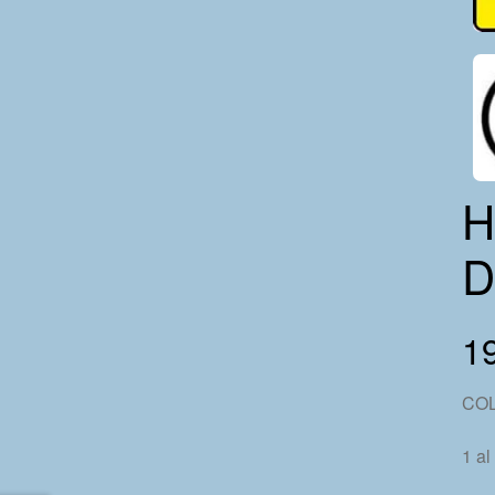
H
D
1
CO
1 al