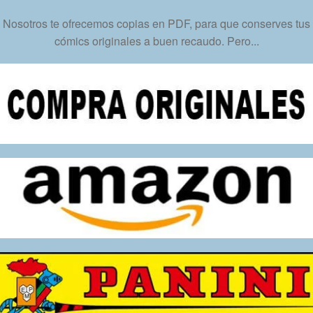
En
Nosotros te ofrecemos copias en PDF, para que conserves tus
Formato
cómics originales a buen recaudo. Pero...
PDF
–
Descarga
Inmediata
cantidad