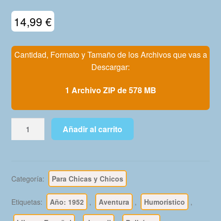
Mi Cuenta
14,99
€
Cantidad, Formato y Tamaño de los Archivos que vas a
Descargar:
1 Archivo ZIP de 578 MB
TONY
Añadir al carrito
Y
ANITA
-
Los
Categoría:
Para Chicas y Chicos
Ases
Del
Etiquetas:
Año: 1952
,
Aventura
,
Humorístico
,
Circo