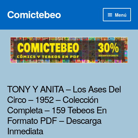
Comictebeo
Ir
Ir
Menú
a
al
la
contenido
Inicio
navegación
Categorías
Franco-Belga
Inédita
TONY Y ANITA – Los Ases Del
Lotes 100
Circo – 1952 – Colección
Completa – 159 Tebeos En
Adultos
Formato PDF – Descarga
Porno 3D
Inmediata