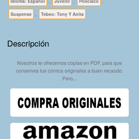
-
Idioma: Español
,
Juvenil
,
Policíaco
,
1952
Suspense
,
Tebeo: Tony Y Anita
-
Colección
Completa
-
Descripción
159
Tebeos
En
Nosotros te ofrecemos copias en PDF, para que
Formato
conserves tus cómics originales a buen recaudo.
PDF
Pero...
-
Descarga
Inmediata
cantidad