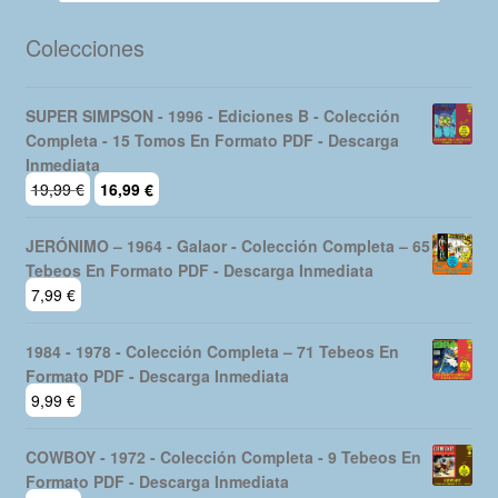
Colecciones
SUPER SIMPSON - 1996 - Ediciones B - Colección
Completa - 15 Tomos En Formato PDF - Descarga
Inmediata
El
El
19,99
€
16,99
€
precio
precio
original
actual
JERÓNIMO – 1964 - Galaor - Colección Completa – 65
era:
es:
Tebeos En Formato PDF - Descarga Inmediata
19,99 €.
16,99 €.
7,99
€
1984 - 1978 - Colección Completa – 71 Tebeos En
Formato PDF - Descarga Inmediata
9,99
€
COWBOY - 1972 - Colección Completa - 9 Tebeos En
Formato PDF - Descarga Inmediata