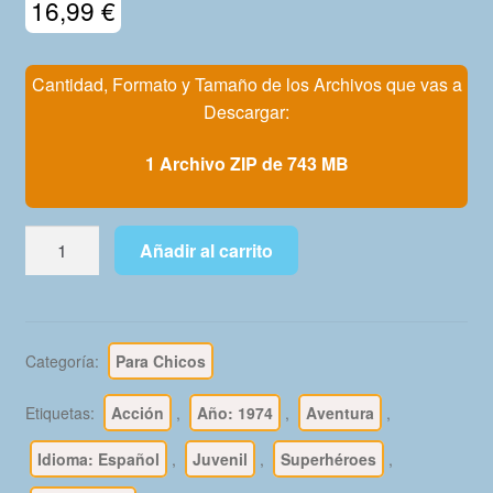
16,99
€
Mi Cuenta
Cantidad, Formato y Tamaño de los Archivos que vas a
Descargar:
1 Archivo ZIP de 743 MB
THOR
Añadir al carrito
-
Vértice
1974
Vol.
Categoría:
Para Chicos
2
–
Etiquetas:
Acción
,
Año: 1974
,
Aventura
,
Colección
Completa
Idioma: Español
,
Juvenil
,
Superhéroes
,
–