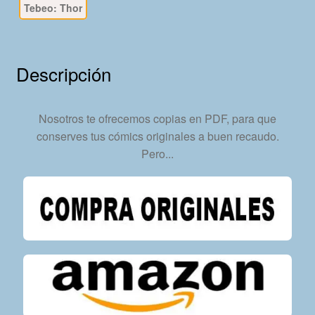
Tebeo: Thor
53
Tebeos
En
Formato
Descripción
PDF
-
Descarga
Nosotros te ofrecemos copias en PDF, para que
Inmediata
conserves tus cómics originales a buen recaudo.
cantidad
Pero...