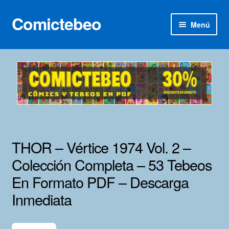
Comictebeo
Ir
Ir
Menú
a
al
la
contenido
Inicio
navegación
Categorías
Franco-Belga
Inédita
THOR – Vértice 1974 Vol. 2 –
Lotes 100
Colección Completa – 53 Tebeos
En Formato PDF – Descarga
Adultos
Inmediata
Porno 3D