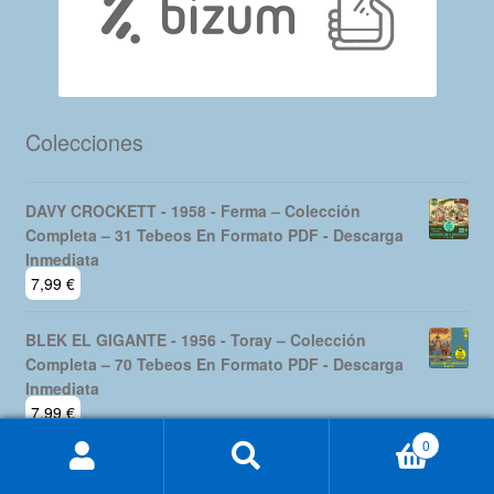
Colecciones
DAVY CROCKETT - 1958 - Ferma – Colección
Completa – 31 Tebeos En Formato PDF - Descarga
Inmediata
7,99
€
BLEK EL GIGANTE - 1956 - Toray – Colección
Completa – 70 Tebeos En Formato PDF - Descarga
Inmediata
7,99
€
0
Buscar
Buscar
GUAI! – 1986 - Colección Completa – 175 Tebeos En
por:
Formato PDF - Descarga Inmediata