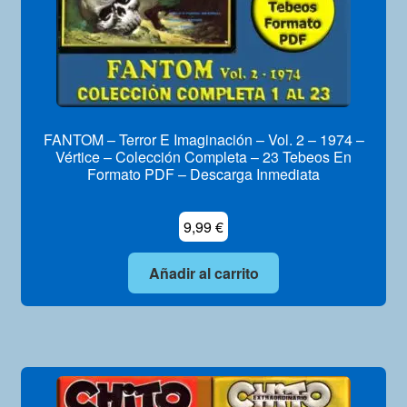
FANTOM – Terror E Imaginación – Vol. 2 – 1974 –
Vértice – Colección Completa – 23 Tebeos En
Formato PDF – Descarga Inmediata
9,99
€
Añadir al carrito