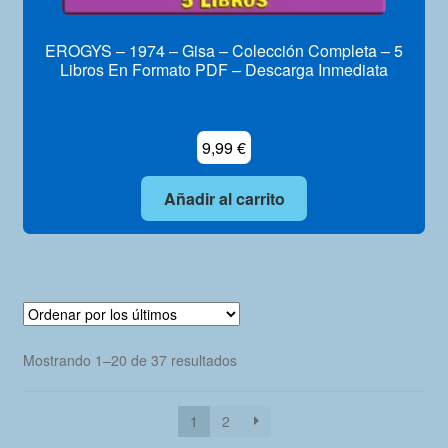
EROGYS – 1974 – Gisa – Colección Completa – 5
Libros En Formato PDF – Descarga Inmediata
9,99
€
Añadir al carrito
Ordenado
Mostrando 1–20 de 37 resultados
por
los
1
2
últimos