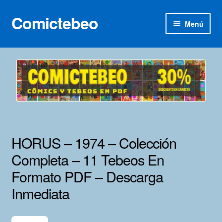
Comictebeo
Ir
Ir
Menú
a
al
la
contenido
Inicio
navegación
Categorías
Franco-Belga
Inédita
HORUS – 1974 – Colección
Lotes 100
Completa – 11 Tebeos En
Formato PDF – Descarga
Adultos
Inmediata
Porno 3D