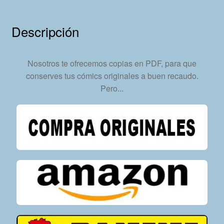
Formato
PDF
Descripción
-
Descarga
Inmediata
Nosotros te ofrecemos copias en PDF, para que
cantidad
conserves tus cómics originales a buen recaudo.
Pero...