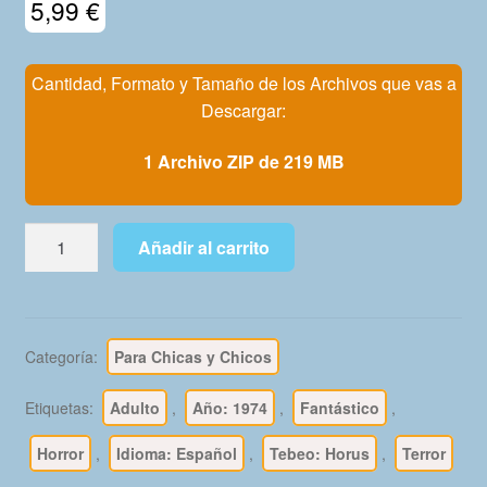
5,99
€
Mi Cuenta
Cantidad, Formato y Tamaño de los Archivos que vas a
Descargar:
1 Archivo ZIP de 219 MB
HORUS
Añadir al carrito
–
1974
–
Colección
Categoría:
Para Chicas y Chicos
Completa
–
Etiquetas:
Adulto
,
Año: 1974
,
Fantástico
,
11
Tebeos
Horror
,
Idioma: Español
,
Tebeo: Horus
,
Terror
En