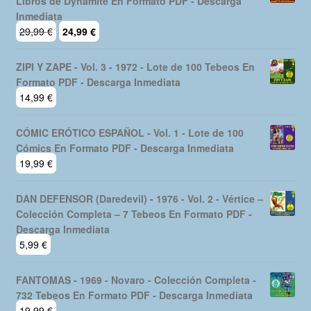
Libros de Dynamite En Formato PDF - Descarga
Inmediata
El
El
29,99
€
24,99
€
precio
precio
original
actual
ZIPI Y ZAPE - Vol. 3 - 1972 - Lote de 100 Tebeos En
era:
es:
Formato PDF - Descarga Inmediata
29,99 €.
24,99 €.
14,99
€
CÓMIC ERÓTICO ESPAÑOL - Vol. 1 - Lote de 100
Cómics En Formato PDF - Descarga Inmediata
19,99
€
DAN DEFENSOR (Daredevil) - 1976 - Vol. 2 - Vértice –
Colección Completa – 7 Tebeos En Formato PDF -
Descarga Inmediata
5,99
€
FANTOMAS - 1969 - Novaro - Colección Completa -
732 Tebeos En Formato PDF - Descarga Inmediata
19,99
€