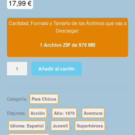
17,99
€
Mi Cuenta
Cantidad, Formato y Tamaño de los Archivos que vas a
Descargar:
1 Archivo ZIP de 979 MB
SPIDERMAN
Añadir al carrito
-
Vértice
1975
Vol.
Categoría:
Para Chicos
3
–
Etiquetas:
Acción
,
Año: 1975
,
Aventura
,
Colección
Completa
Idioma: Español
,
Juvenil
,
Superhéroes
,
–