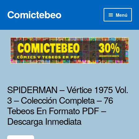
Comictebeo
Ir
Ir
Menú
a
al
la
contenido
Inicio
navegación
Categorías
Franco-Belga
Inédita
SPIDERMAN – Vértice 1975 Vol.
Lotes 100
3 – Colección Completa – 76
Tebeos En Formato PDF –
Adultos
Descarga Inmediata
Porno 3D