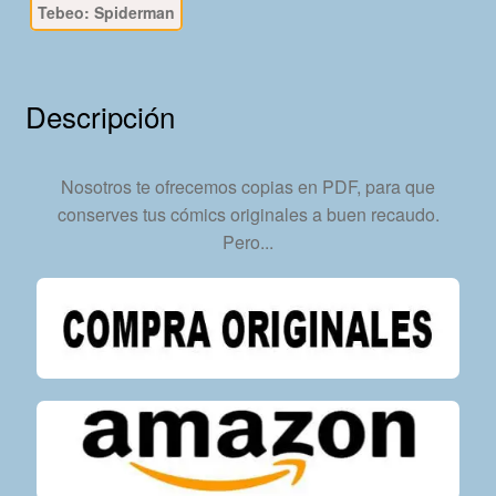
Tebeo: Spiderman
76
Tebeos
En
Formato
Descripción
PDF
-
Descarga
Nosotros te ofrecemos copias en PDF, para que
Inmediata
conserves tus cómics originales a buen recaudo.
cantidad
Pero...