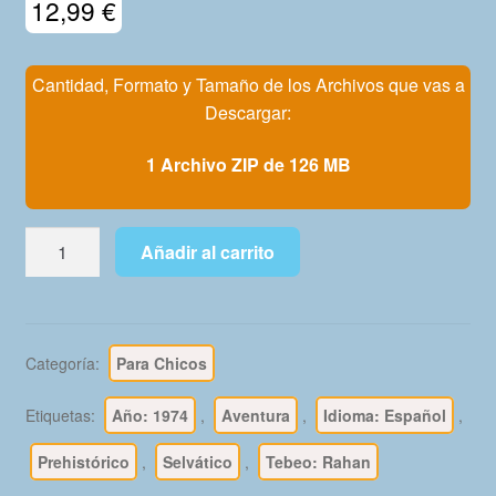
12,99
€
Mi Cuenta
Cantidad, Formato y Tamaño de los Archivos que vas a
Descargar:
1 Archivo ZIP de 126 MB
RAHAN
Añadir al carrito
–
1974
-
Buru
Categoría:
Para Chicos
Lan
-
Etiquetas:
Año: 1974
,
Aventura
,
Idioma: Español
,
Colección
Completa
Prehistórico
,
Selvático
,
Tebeo: Rahan
–