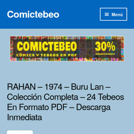
Comictebeo
Ir
Ir
Menú
a
al
la
contenido
Inicio
navegación
Categorías
Franco-Belga
Inédita
RAHAN – 1974 – Buru Lan –
Lotes 100
Colección Completa – 24 Tebeos
En Formato PDF – Descarga
Adultos
Inmediata
Porno 3D