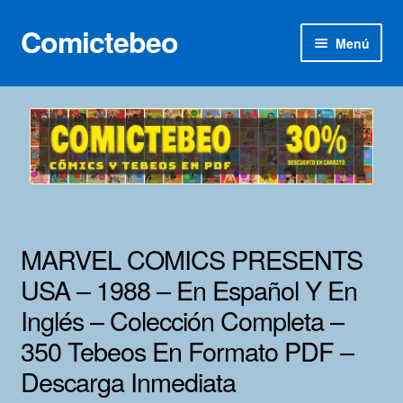
Comictebeo
Ir
Ir
Menú
a
al
la
contenido
Inicio
navegación
Categorías
Franco-Belga
Inédita
MARVEL COMICS PRESENTS
Lotes 100
USA – 1988 – En Español Y En
Inglés – Colección Completa –
Adultos
350 Tebeos En Formato PDF –
Porno 3D
Descarga Inmediata