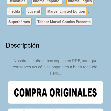
Español
Demonios
,
Idioma: Español
,
Idioma: Inglés
,
Y
Inédita
,
Juvenil
,
Marvel Limited Edition
,
En
Inglés
Superhéroes
,
Tebeo: Marvel Comics Presents
-
Colección
Completa
Descripción
–
350
Tebeos
Nosotros te ofrecemos copias en PDF, para que
En
conserves tus cómics originales a buen recaudo.
Formato
Pero...
PDF
-
Descarga
Inmediata
cantidad