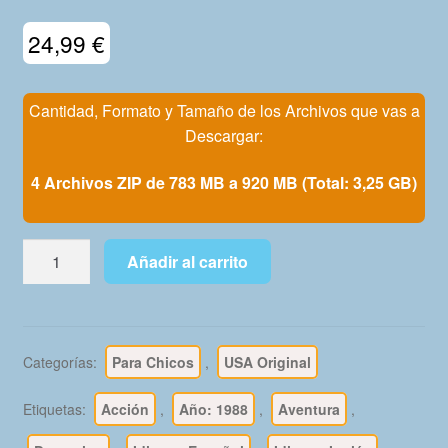
Mi Cuenta
24,99
€
Cantidad, Formato y Tamaño de los Archivos que vas a
Descargar:
4 Archivos ZIP de 783 MB a 920 MB (Total: 3,25 GB)
MARVEL
Añadir al carrito
COMICS
PRESENTS
USA
-
Categorías:
Para Chicos
,
USA Original
1988
-
Etiquetas:
Acción
,
Año: 1988
,
Aventura
,
En