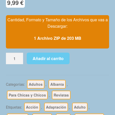
9,99
€
Mi Cuenta
Cantidad, Formato y Tamaño de los Archivos que vas a
Descargar:
1 Archivo ZIP de 203 MB
EL
Añadir al carrito
JUEVES
–
Año
1977
Categorías:
Adultos
,
Albanta
,
Completo
–
Para Chicas y Chicos
,
Revistas
33
Revistas
Etiquetas:
Acción
,
Adaptación
,
Adulto
,
En