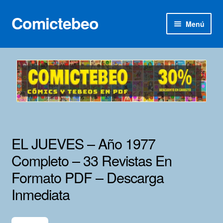
Comictebeo
Ir
Ir
Menú
a
al
la
contenido
Inicio
navegación
Categorías
Franco-Belga
Inédita
EL JUEVES – Año 1977
Lotes 100
Completo – 33 Revistas En
Formato PDF – Descarga
Adultos
Inmediata
Porno 3D