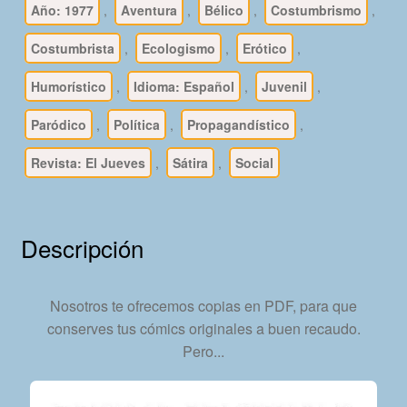
Año: 1977
,
Aventura
,
Bélico
,
Costumbrismo
,
Formato
PDF
Costumbrista
,
Ecologismo
,
Erótico
,
-
Descarga
Humorístico
,
Idioma: Español
,
Juvenil
,
Inmediata
Paródico
,
Política
,
Propagandístico
,
cantidad
Revista: El Jueves
,
Sátira
,
Social
Descripción
Nosotros te ofrecemos copias en PDF, para que
conserves tus cómics originales a buen recaudo.
Pero...