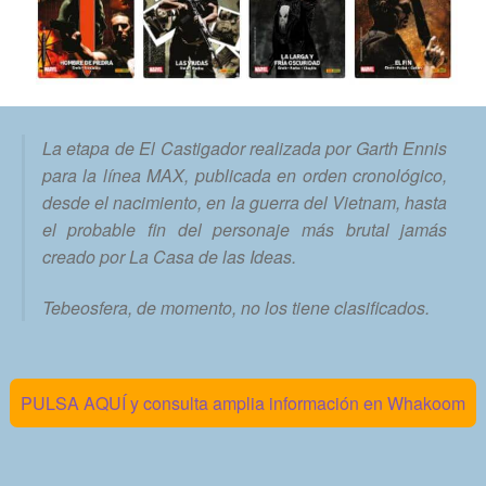
La etapa de El Castigador realizada por Garth Ennis
para la línea MAX, publicada en orden cronológico,
desde el nacimiento, en la guerra del Vietnam, hasta
el probable fin del personaje más brutal jamás
creado por La Casa de las Ideas.
Tebeosfera, de momento, no los tiene clasificados.
PULSA AQUÍ y consulta amplia información en Whakoom