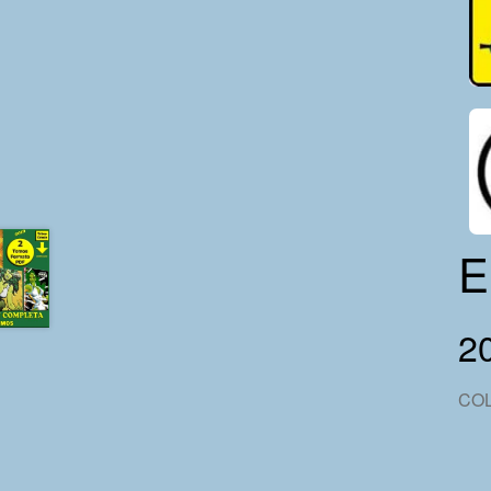
E
2
COL