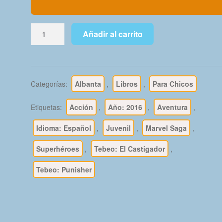
EL
Añadir al carrito
CASTIGADOR
-
Punisher
-
Categorías:
Albanta
,
Libros
,
Para Chicos
2016
-
Etiquetas:
Acción
,
Año: 2016
,
Aventura
,
Marvel
Saga
Idioma: Español
,
Juvenil
,
Marvel Saga
,
-
Superhéroes
,
Tebeo: El Castigador
,
Colección
Completa
Tebeo: Punisher
-
12
Libros
En