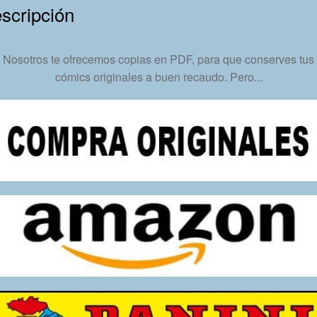
Formato
scripción
PDF
-
Nosotros te ofrecemos copias en PDF, para que conserves tus
Descarga
cómics originales a buen recaudo. Pero...
Inmediata
cantidad