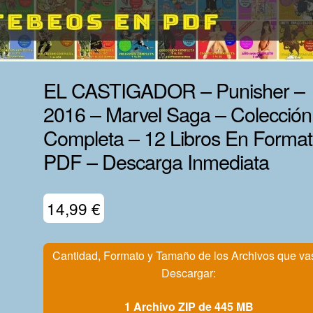
EL CASTIGADOR – Punisher –
2016 – Marvel Saga – Colección
Completa – 12 Libros En Forma
PDF – Descarga Inmediata
14,99
€
Cantidad, Formato y Tamaño de los Archivos que va
Descargar:
1 Archivo ZIP de 445 MB