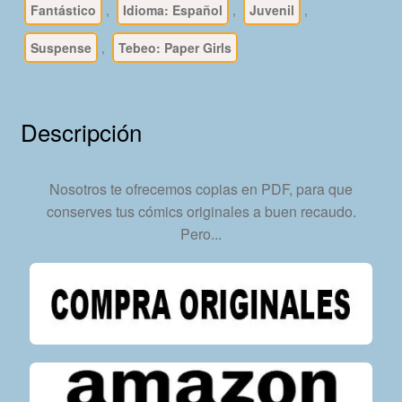
Fantástico
,
Idioma: Español
,
Juvenil
,
En
Formato
Suspense
,
Tebeo: Paper Girls
PDF
-
Descarga
Descripción
Inmediata
cantidad
Nosotros te ofrecemos copias en PDF, para que
conserves tus cómics originales a buen recaudo.
Pero...