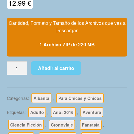
12,99
€
Mi Cuenta
Cantidad, Formato y Tamaño de los Archivos que vas a
Descargar:
1 Archivo ZIP de 220 MB
PAPER
Añadir al carrito
GIRLS
-
2016
-
Categorías:
Albanta
,
Para Chicas y Chicos
Colección
Completa
Etiquetas:
Adulto
,
Año: 2016
,
Aventura
,
-
30
Ciencia Ficción
,
Cronoviaje
,
Fantasía
,
Comics