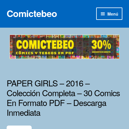
Comictebeo
Ir
Ir
Menú
a
al
la
contenido
Inicio
navegación
Categorías
Franco-Belga
Inédita
PAPER GIRLS – 2016 –
Lotes 100
Colección Completa – 30 Comics
En Formato PDF – Descarga
Adultos
Inmediata
Porno 3D