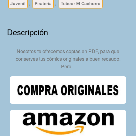
Juvenil
,
Piratería
,
Tebeo: El Cachorro
En
Formato
PDF
-
Descripción
Descarga
Inmediata
cantidad
Nosotros te ofrecemos copias en PDF, para que
conserves tus cómics originales a buen recaudo.
Pero...