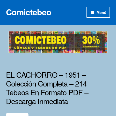
Comictebeo
Ir
Ir
Menú
a
al
la
contenido
Inicio
navegación
Categorías
Franco-Belga
Inédita
EL CACHORRO – 1951 –
Lotes 100
Colección Completa – 214
Tebeos En Formato PDF –
Adultos
Descarga Inmediata
Porno 3D