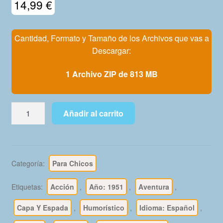
14,99
€
Mi Cuenta
Cantidad, Formato y Tamaño de los Archivos que vas a
Descargar:
1 Archivo ZIP de 813 MB
EL
Añadir al carrito
CACHORRO
–
1951
-
Categoría:
Para Chicos
Colección
Completa
Etiquetas:
Acción
,
Año: 1951
,
Aventura
,
–
214
Capa Y Espada
,
Humorístico
,
Idioma: Español
,
Tebeos