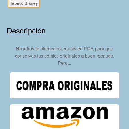
Tebeo: Disney
Completa
–
40
Libros
Descripción
En
Formato
PDF
Nosotros te ofrecemos copias en PDF, para que
-
conserves tus cómics originales a buen recaudo.
Descarga
Pero...
Inmediata
cantidad