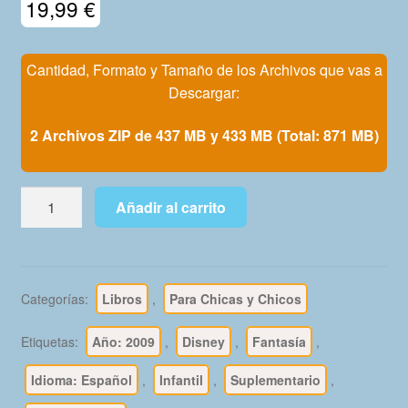
19,99
€
Mi Cuenta
Cantidad, Formato y Tamaño de los Archivos que vas a
Descargar:
2 Archivos ZIP de 437 MB y 433 MB (Total: 871 MB)
DISNEY
Añadir al carrito
SERIE
ORO
-
2009
Categorías:
Libros
,
Para Chicas y Chicos
-
El
Etiquetas:
Año: 2009
,
Disney
,
Fantasía
,
Mundo
–
Idioma: Español
,
Infantil
,
Suplementario
,
Colección