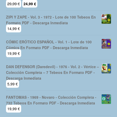
El
El
29,99
€
24,99
€
precio
precio
original
actual
ZIPI Y ZAPE - Vol. 3 - 1972 - Lote de 100 Tebeos En
era:
es:
Formato PDF - Descarga Inmediata
29,99 €.
24,99 €.
14,99
€
CÓMIC ERÓTICO ESPAÑOL - Vol. 1 - Lote de 100
Cómics En Formato PDF - Descarga Inmediata
19,99
€
DAN DEFENSOR (Daredevil) - 1976 - Vol. 2 - Vértice –
Colección Completa – 7 Tebeos En Formato PDF -
Descarga Inmediata
5,99
€
FANTOMAS - 1969 - Novaro - Colección Completa -
732 Tebeos En Formato PDF - Descarga Inmediata
19,99
€