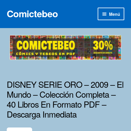
Comictebeo
Ir
Ir
Menú
a
al
la
contenido
Inicio
navegación
Categorías
Franco-Belga
Inédita
DISNEY SERIE ORO – 2009 – El
Lotes 100
Mundo – Colección Completa –
40 Libros En Formato PDF –
Adultos
Descarga Inmediata
Porno 3D