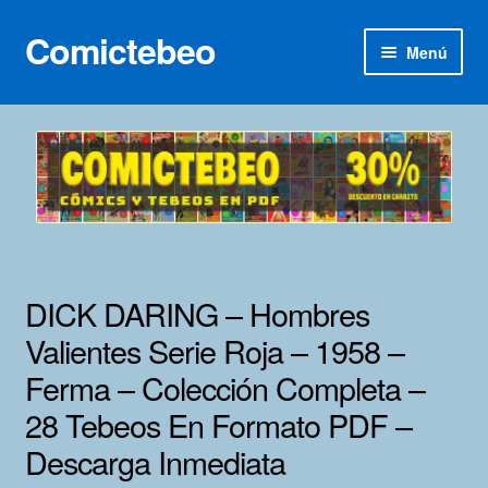
Comictebeo
Ir
Ir
Menú
a
al
la
contenido
Inicio
navegación
Categorías
Franco-Belga
Inédita
DICK DARING – Hombres
Lotes 100
Valientes Serie Roja – 1958 –
Ferma – Colección Completa –
Adultos
28 Tebeos En Formato PDF –
Porno 3D
Descarga Inmediata