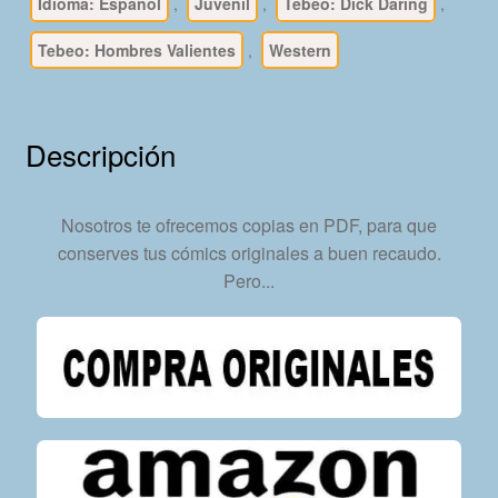
1958
Idioma: Español
,
Juvenil
,
Tebeo: Dick Daring
,
-
Tebeo: Hombres Valientes
,
Western
Ferma
–
Colección
Completa
Descripción
–
28
Tebeos
Nosotros te ofrecemos copias en PDF, para que
En
conserves tus cómics originales a buen recaudo.
Formato
Pero...
PDF
-
Descarga
Inmediata
cantidad