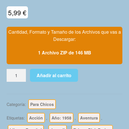
Mi Cuenta
5,99
€
Cantidad, Formato y Tamaño de los Archivos que vas a
Descargar:
1 Archivo ZIP de 146 MB
DICK
Añadir al carrito
DARING
-
Hombres
Valientes
Categoría:
Para Chicos
Serie
Roja
Etiquetas:
Acción
,
Año: 1958
,
Aventura
,
-