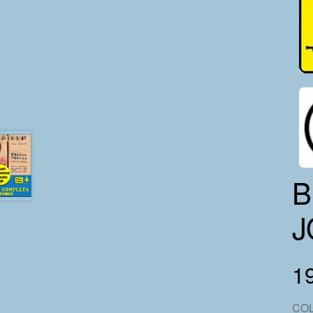
B
J
1
CO