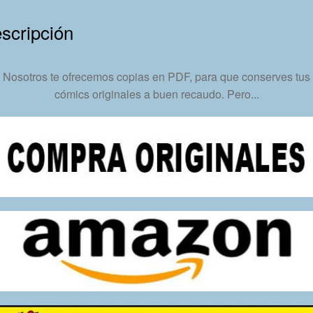
+
4
scripción
Cuadernos
De
Campo
Nosotros te ofrecemos copias en PDF, para que conserves tus
-
cómics originales a buen recaudo. Pero...
En
Formato
PDF
-
Descarga
Inmediata
cantidad