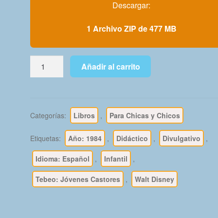
Descargar:
1 Archivo ZIP de 477 MB
BIBLIOTECA
Añadir al carrito
DE
LOS
JÓVENES
CASTORES
Categorías:
Libros
,
Para Chicas y Chicos
–
1984
Etiquetas:
Año: 1984
,
Didáctico
,
Divulgativo
,
-
Colección
Idioma: Español
,
Infantil
,
Completa
Tebeo: Jóvenes Castores
,
Walt Disney
–
20
Libros