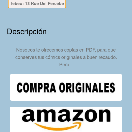
Tebeo: 13 Rúe Del Percebe
2016
-
1
Tomo
Descripción
En
Formato
PDF
Nosotros te ofrecemos copias en PDF, para que
-
conserves tus cómics originales a buen recaudo.
Descarga
Pero...
Inmediata
cantidad