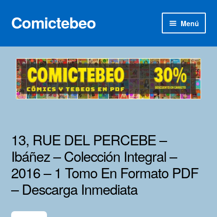
Comictebeo
Ir
Ir
Menú
a
al
la
contenido
Inicio
navegación
Categorías
Franco-Belga
Inédita
13, RUE DEL PERCEBE –
Lotes 100
Ibáñez – Colección Integral –
2016 – 1 Tomo En Formato PDF
Adultos
– Descarga Inmediata
Porno 3D