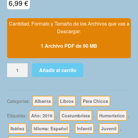
6,99
€
Mi Cuenta
Cantidad, Formato y Tamaño de los Archivos que vas a
Descargar:
1 Archivo PDF de 90 MB
13,
Añadir al carrito
RUE
DEL
PERCEBE
-
Categorías:
Albanta
,
Libros
,
Para Chicos
Ibáñez
-
Etiquetas:
Año: 2016
,
Costumbrista
,
Humorístico
,
Colección
Integral
Ibáñez
,
Idioma: Español
,
Infantil
,
Juvenil
,
-