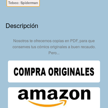
Tebeo: Spiderman
49
Tebeos
En
Formato
Descripción
PDF
-
Descarga
Nosotros te ofrecemos copias en PDF, para que
Inmediata
conserves tus cómics originales a buen recaudo.
cantidad
Pero...