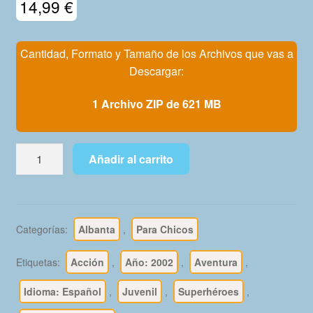
14,99
€
Mi Cuenta
Cantidad, Formato y Tamaño de los Archivos que vas a
Descargar:
1 Archivo ZIP de 621 MB
ULTIMATE
Añadir al carrito
SPIDERMAN
-
2002
Vol.
Categorías:
Albanta
,
Para Chicos
1
–
Etiquetas:
Acción
,
Año: 2002
,
Aventura
,
Colección
Completa
Idioma: Español
,
Juvenil
,
Superhéroes
,
–