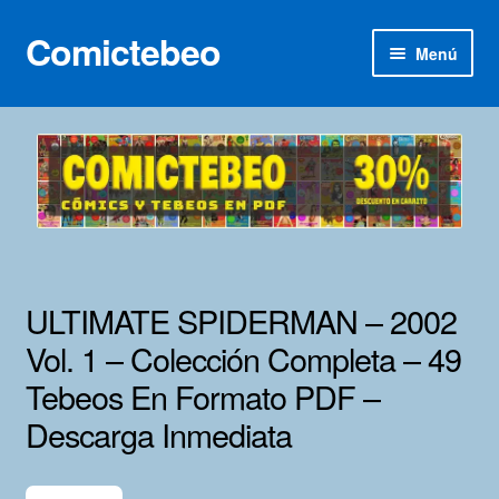
Comictebeo
Ir
Ir
Menú
a
al
la
contenido
Inicio
navegación
Categorías
Franco-Belga
Inédita
ULTIMATE SPIDERMAN – 2002
Lotes 100
Vol. 1 – Colección Completa – 49
Tebeos En Formato PDF –
Adultos
Descarga Inmediata
Porno 3D