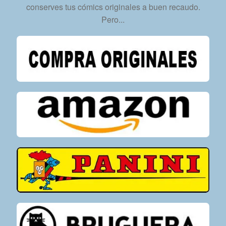
conserves tus cómics originales a buen recaudo.
Formato
Pero...
PDF
-
Descarga
Inmediata
cantidad