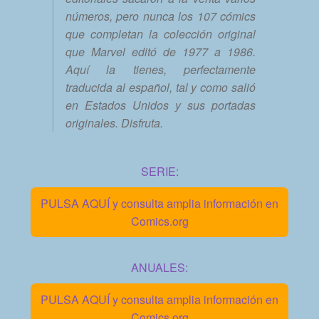
números, pero nunca los 107 cómics
que completan la colección original
que Marvel editó de 1977 a 1986.
Aquí la tienes, perfectamente
traducida al español, tal y como salió
en Estados Unidos y sus portadas
originales. Disfruta.
SERIE:
PULSA AQUÍ y consulta amplia información en
Comics.org
ANUALES:
PULSA AQUÍ y consulta amplia información en
Comics.org