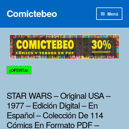
Comictebeo
Ir
Ir
Menú
a
al
la
contenido
Inicio
navegación
Categorías
Franco-Belga
¡OFERTA!
Inédita
Lotes 100
STAR WARS – Original USA –
1977 – Edición Digital – En
Adultos
Español – Colección De 114
Porno 3D
Cómics En Formato PDF –