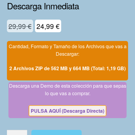
Descarga Inmediata
Mi Cuenta
El
El
29,99
€
24,99
€
precio
precio
original
actual
Cantidad, Formato y Tamaño de los Archivos que vas a
Descargar:
era:
es:
29,99 €.
24,99 €.
2 Archivos ZIP de 562 MB y 664 MB (Total: 1,19 GB)
Descarga una Demo de esta colección para que sepas
lo que vas a comprar.
PULSA AQUÍ (Descarga Directa)
STAR