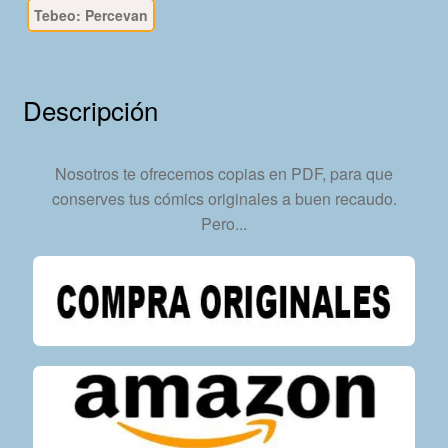
Descarga
Tebeo: Percevan
Inmediata
cantidad
Descripción
Nosotros te ofrecemos copias en PDF, para que
conserves tus cómics originales a buen recaudo.
Pero...