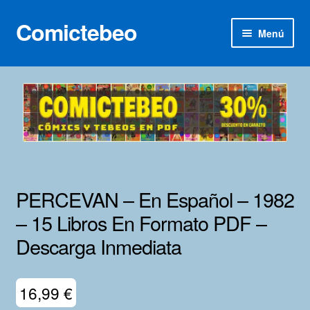
Comictebeo
Ir
Ir
Menú
a
al
la
contenido
Inicio
navegación
Categorías
Franco-Belga
Inédita
PERCEVAN – En Español – 1982
Lotes 100
– 15 Libros En Formato PDF –
Descarga Inmediata
Adultos
Porno 3D
16,99
€