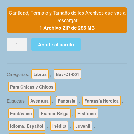
Mi Cuenta
Cantidad, Formato y Tamaño de los Archivos que vas a
Descargar:
1 Archivo ZIP de 285 MB
PERCEVAN
Añadir al carrito
-
En
Español
-
Categorías:
Libros
,
Nov-CT-001
,
1982
–
Para Chicas y Chicos
15
Libros
Etiquetas:
Aventura
,
Fantasía
,
Fantasía Heroica
,
En
Fantástico
,
Franco-Belga
,
Histórico
,
Formato
PDF
Idioma: Español
,
Inédita
,
Juvenil
,
-