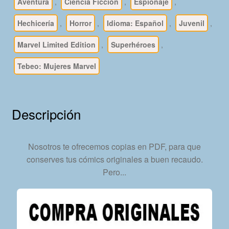
–
Aventura
,
Ciencia Ficción
,
Espionaje
,
Colección
Hechicería
,
Horror
,
Idioma: Español
,
Juvenil
,
Completa
–
Marvel Limited Edition
,
Superhéroes
,
1
Tomo
Tebeo: Mujeres Marvel
En
Formato
PDF
Descripción
-
Descarga
Inmediata
Nosotros te ofrecemos copias en PDF, para que
cantidad
conserves tus cómics originales a buen recaudo.
Pero...