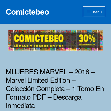
Comictebeo
Ir
Ir
Menú
a
al
la
contenido
Inicio
navegación
Categorías
Franco-Belga
Inédita
MUJERES MARVEL – 2018 –
Lotes 100
Marvel Limited Edition –
Colección Completa – 1 Tomo En
Adultos
Formato PDF – Descarga
Porno 3D
Inmediata