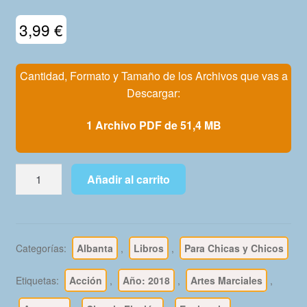
Mi Cuenta
3,99
€
Cantidad, Formato y Tamaño de los Archivos que vas a
Descargar:
1 Archivo PDF de 51,4 MB
MUJERES
Añadir al carrito
MARVEL
-
2018
-
Categorías:
Albanta
,
Libros
,
Para Chicas y Chicos
Marvel
Limited
Etiquetas:
Acción
,
Año: 2018
,
Artes Marciales
,
Edition