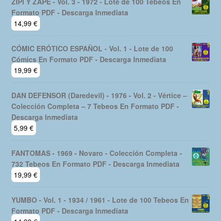
ZIPI Y ZAPE - Vol. 3 - 1972 - Lote de 100 Tebeos En
era:
es:
Formato PDF - Descarga Inmediata
29,99 €.
24,99 €.
14,99
€
CÓMIC ERÓTICO ESPAÑOL - Vol. 1 - Lote de 100
Cómics En Formato PDF - Descarga Inmediata
19,99
€
DAN DEFENSOR (Daredevil) - 1976 - Vol. 2 - Vértice –
Colección Completa – 7 Tebeos En Formato PDF -
Descarga Inmediata
5,99
€
FANTOMAS - 1969 - Novaro - Colección Completa -
732 Tebeos En Formato PDF - Descarga Inmediata
19,99
€
YUMBO - Vol. 1 - 1934 / 1961 - Lote de 100 Tebeos En
Formato PDF - Descarga Inmediata