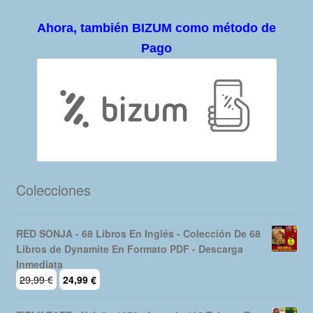
Ahora, también BIZUM como método de
Pago
Colecciones
RED SONJA - 68 Libros En Inglés - Colección De 68
Libros de Dynamite En Formato PDF - Descarga
Inmediata
El
El
29,99
€
24,99
€
precio
precio
original
actual