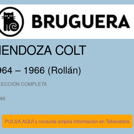
ENDOZA COLT
64 – 1966 (Rollán)
LECCIÓN COMPLETA
 88
PULSA AQUÍ y consulta amplia información en Tebeosfera