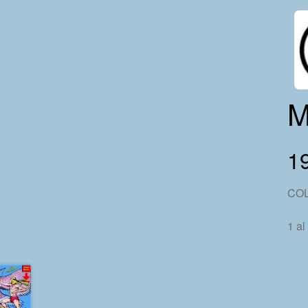
M
19
CO
1 al