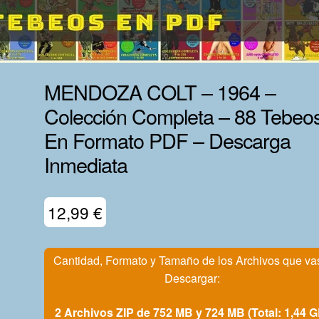
MENDOZA COLT – 1964 –
Colección Completa – 88 Tebeo
En Formato PDF – Descarga
Inmediata
12,99
€
Cantidad, Formato y Tamaño de los Archivos que va
Descargar:
2 Archivos ZIP de 752 MB y 724 MB (Total: 1,44 G