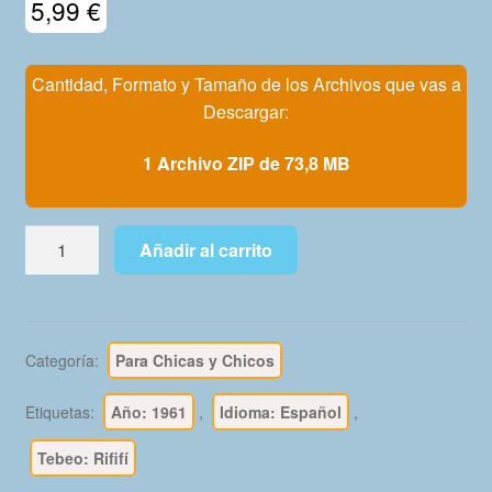
5,99
€
Mi Cuenta
Cantidad, Formato y Tamaño de los Archivos que vas a
Descargar:
1 Archivo ZIP de 73,8 MB
RIFIFÍ
Añadir al carrito
-
1961
-
Hispano
Categoría:
Para Chicas y Chicos
Americana
-
Etiquetas:
Año: 1961
,
Idioma: Español
,
Colección
Completa
Tebeo: Rififí
-