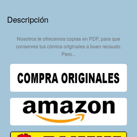
15
Tebeos
Descripción
En
Formato
PDF
Nosotros te ofrecemos copias en PDF, para que
-
conserves tus cómics originales a buen recaudo.
Descarga
Pero...
Inmediata
cantidad