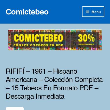
Comictebeo
Ir
Ir
Menú
a
al
la
contenido
Inicio
navegación
Categorías
Franco-Belga
Inédita
RIFIFÍ – 1961 – Hispano
Lotes 100
Americana – Colección Completa
– 15 Tebeos En Formato PDF –
Adultos
Descarga Inmediata
Porno 3D