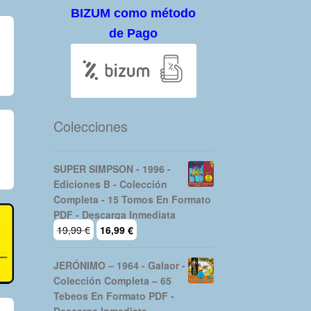
BIZUM como método
de Pago
Colecciones
SUPER SIMPSON - 1996 -
Ediciones B - Colección
Completa - 15 Tomos En Formato
PDF - Descarga Inmediata
El
El
19,99
€
16,99
€
precio
precio
original
actual
JERÓNIMO – 1964 - Galaor -
era:
es:
Colección Completa – 65
19,99 €.
16,99 €.
Tebeos En Formato PDF -