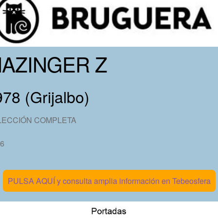
AZINGER Z
78 (Grijalbo)
LECCIÓN COMPLETA
 6
PULSA AQUÍ y consulta amplia información en Tebeosfera