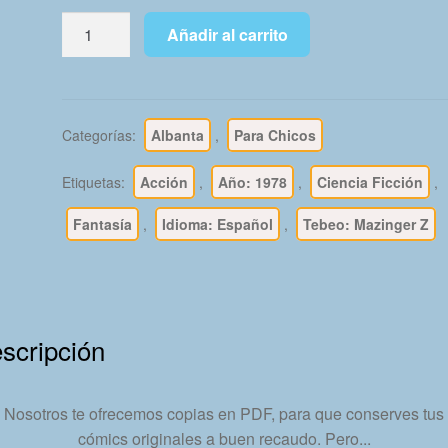
MAZINGER
Añadir al carrito
Z
–
1978
-
Categorías:
Albanta
,
Para Chicos
Colección
Completa
Etiquetas:
Acción
,
Año: 1978
,
Ciencia Ficción
,
–
6
Fantasía
,
Idioma: Español
,
Tebeo: Mazinger Z
Tebeos
En
Formato
PDF
scripción
-
Descarga
Inmediata
Nosotros te ofrecemos copias en PDF, para que conserves tus
cantidad
cómics originales a buen recaudo. Pero...