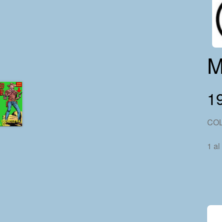
M
19
CO
1 al