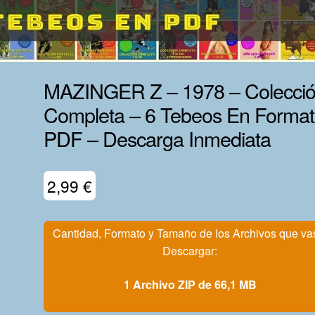
MAZINGER Z – 1978 – Colecci
Completa – 6 Tebeos En Forma
PDF – Descarga Inmediata
2,99
€
Cantidad, Formato y Tamaño de los Archivos que va
Descargar:
1 Archivo ZIP de 66,1 MB