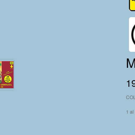
M
1
CO
1 al