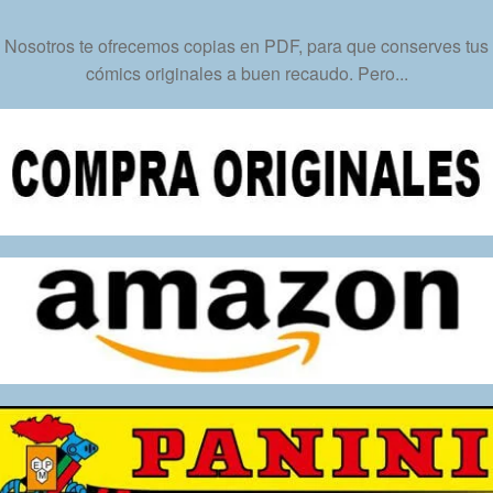
PDF
-
Nosotros te ofrecemos copias en PDF, para que conserves tus
Descarga
cómics originales a buen recaudo. Pero...
Inmediata
cantidad