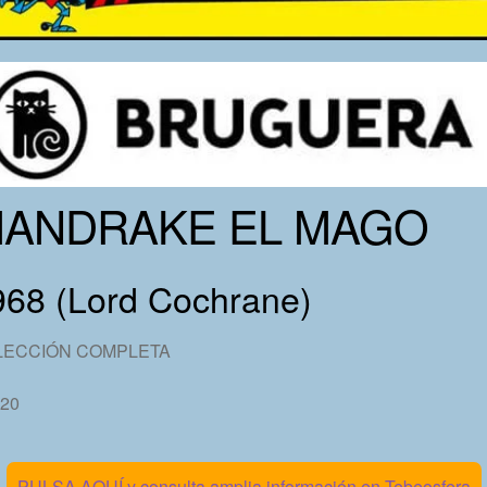
ANDRAKE EL MAGO
968 (Lord Cochrane)
LECCIÓN COMPLETA
 20
PULSA AQUÍ y consulta amplia información en Tebeosfera