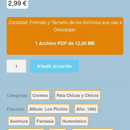
2,99
€
Mi Cuenta
Cantidad, Formato y Tamaño de los Archivos que vas a
Descargar:
1 Archivo PDF de 12,00 MB
LOS
Añadir al carrito
PITUFOS
-
1982
-
Categorías:
Cromos
,
Para Chicas y Chicos
Colección
Completa
Etiquetas:
Album: Los Pitufos
,
Año: 1982
,
180
Cromos
Aventura
,
Fantasía
,
Humorístico
,
–