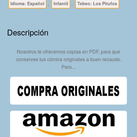
Idioma: Español
,
Infantil
,
Tebeo: Los Pitufos
Álbum
De
Cromos
En
Descripción
Formato
PDF
–
Nosotros te ofrecemos copias en PDF, para que
Descarga
conserves tus cómics originales a buen recaudo.
Inmediata
Pero...
cantidad