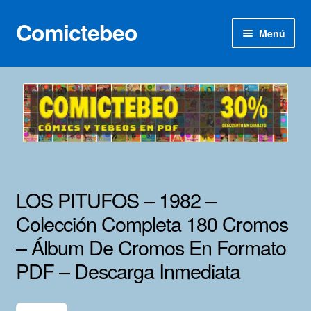
Comictebeo
Ir
Ir
Menú
a
al
la
contenido
Inicio
navegación
Categorías
Franco-Belga
Inédita
LOS PITUFOS – 1982 –
Lotes 100
Colección Completa 180 Cromos
– Álbum De Cromos En Formato
Adultos
PDF – Descarga Inmediata
Porno 3D