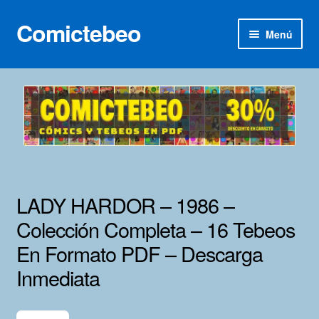
Comictebeo
Ir
Ir
Menú
a
al
la
contenido
Inicio
navegación
Categorías
Franco-Belga
Inédita
LADY HARDOR – 1986 –
Lotes 100
Colección Completa – 16 Tebeos
En Formato PDF – Descarga
Adultos
Inmediata
Porno 3D