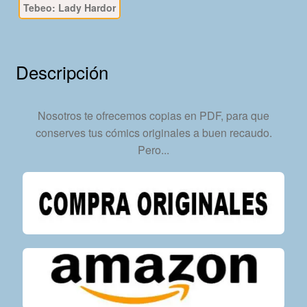
Tebeo: Lady Hardor
En
Formato
PDF
-
Descripción
Descarga
Inmediata
cantidad
Nosotros te ofrecemos copias en PDF, para que
conserves tus cómics originales a buen recaudo.
Pero...