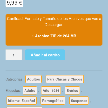
9,99
€
Mi Cuenta
Cantidad, Formato y Tamaño de los Archivos que vas a
Descargar:
1 Archivo ZIP de 264 MB
LADY
Añadir al carrito
HARDOR
-
1986
–
Categorías:
Adultos
,
Para Chicas y Chicos
Colección
Completa
Etiquetas:
Adulto
,
Año: 1986
,
Erótico
,
–
16
Idioma: Español
,
Pornográfico
,
Suspense
,
Tebeos