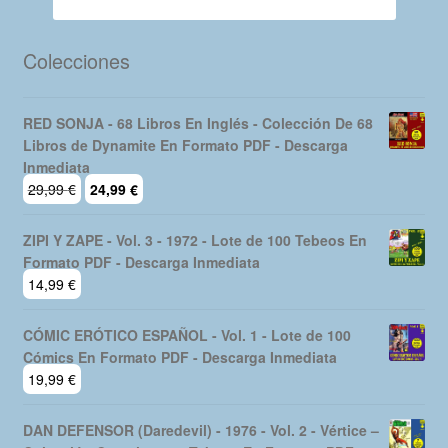
Colecciones
RED SONJA - 68 Libros En Inglés - Colección De 68
Libros de Dynamite En Formato PDF - Descarga
Inmediata
El
El
29,99
€
24,99
€
precio
precio
original
actual
ZIPI Y ZAPE - Vol. 3 - 1972 - Lote de 100 Tebeos En
era:
es:
Formato PDF - Descarga Inmediata
29,99 €.
24,99 €.
14,99
€
CÓMIC ERÓTICO ESPAÑOL - Vol. 1 - Lote de 100
Cómics En Formato PDF - Descarga Inmediata
19,99
€
DAN DEFENSOR (Daredevil) - 1976 - Vol. 2 - Vértice –