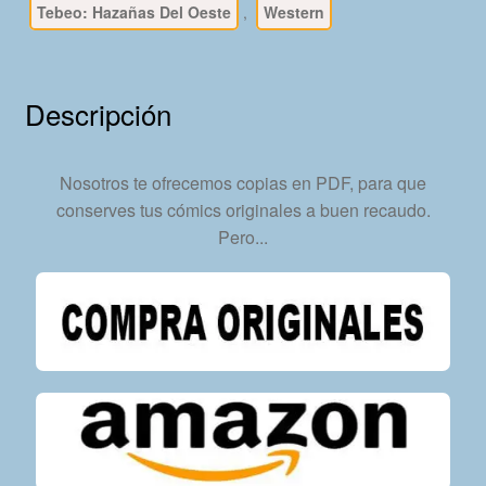
Tebeo: Hazañas Del Oeste
,
Western
–
20
Tebeos
En
Descripción
Formato
PDF
-
Nosotros te ofrecemos copias en PDF, para que
Descarga
conserves tus cómics originales a buen recaudo.
Inmediata
Pero...
cantidad