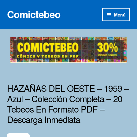
Comictebeo
Ir
Ir
Menú
a
al
la
contenido
Inicio
navegación
Categorías
Franco-Belga
Inédita
HAZAÑAS DEL OESTE – 1959 –
Lotes 100
Azul – Colección Completa – 20
Tebeos En Formato PDF –
Adultos
Descarga Inmediata
Porno 3D