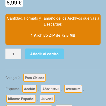
6,99
€
Mi Cuenta
Cantidad, Formato y Tamaño de los Archivos que vas a
Descargar:
1 Archivo ZIP de 72,8 MB
HAZAÑAS
Añadir al carrito
DEL
OESTE
-
1959
Categoría:
Para Chicos
-
Azul
Etiquetas:
Acción
,
Año: 1959
,
Aventura
,
–
Colección
Idioma: Español
,
Juvenil
,
Completa