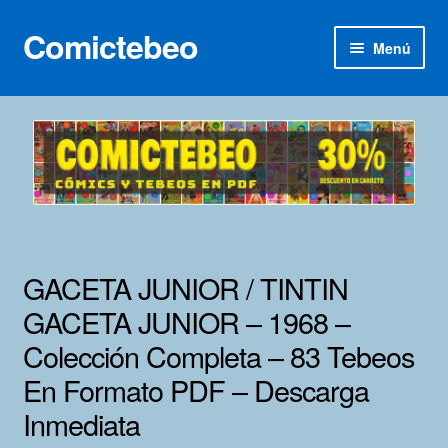
Comictebeo
Ir
Ir
Menú
a
al
la
contenido
Inicio
navegación
Categorías
Franco-Belga
Inédita
GACETA JUNIOR / TINTIN
Lotes 100
GACETA JUNIOR – 1968 –
Colección Completa – 83 Tebeos
Adultos
En Formato PDF – Descarga
Porno 3D
Inmediata