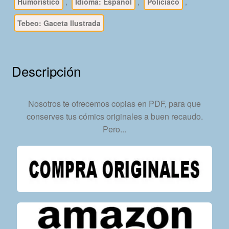
-
Humorístico
,
Idioma: Español
,
Policíaco
,
Colección
Tebeo: Gaceta Ilustrada
Completa
-
83
Tebeos
Descripción
En
Formato
PDF
Nosotros te ofrecemos copias en PDF, para que
-
conserves tus cómics originales a buen recaudo.
Descarga
Pero...
Inmediata
cantidad