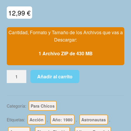
Mi Cuenta
12,99
€
Cantidad, Formato y Tamaño de los Archivos que vas a
Descargar:
1 Archivo ZIP de 430 MB
FLASH
Añadir al carrito
GORDON
–
1980
-
Categoría:
Para Chicos
Vértice
Vol.
Etiquetas:
Acción
,
Año: 1980
,
Astronautas
,
2