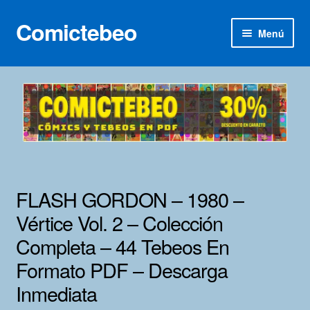
Comictebeo
Ir
Ir
Menú
a
al
la
contenido
Inicio
navegación
Categorías
Franco-Belga
Inédita
FLASH GORDON – 1980 –
Lotes 100
Vértice Vol. 2 – Colección
Completa – 44 Tebeos En
Adultos
Formato PDF – Descarga
Porno 3D
Inmediata