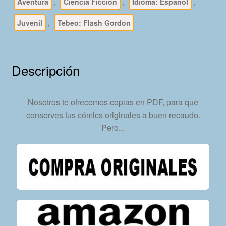
–
Aventura
,
Ciencia Ficción
,
Idioma: Español
,
Colección
Juvenil
,
Tebeo: Flash Gordon
Completa
–
44
Tebeos
Descripción
En
Formato
PDF
Nosotros te ofrecemos copias en PDF, para que
-
conserves tus cómics originales a buen recaudo.
Descarga
Pero...
Inmediata
cantidad