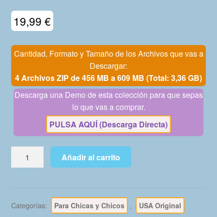
Mi Cuenta
19,99
€
Cantidad, Formato y Tamaño de los Archivos que vas a
Descargar:
4 Archivos ZIP de 456 MB a 609 MB (Total: 3,36 GB)
Descarga una Demo de esta colección para que sepas
lo que vas a comprar.
PULSA AQUÍ (Descarga Directa)
FAMOUS
Añadir al carrito
FUNNIES
-
El
Primer
Categorías:
Para Chicas y Chicos
,
USA Original
Cómic