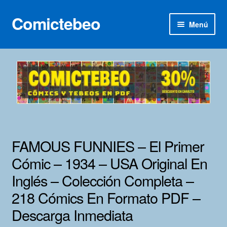
Comictebeo
Ir
Ir
Menú
a
al
la
contenido
Inicio
navegación
Categorías
Franco-Belga
Inédita
FAMOUS FUNNIES – El Primer
Lotes 100
Cómic – 1934 – USA Original En
Inglés – Colección Completa –
Adultos
218 Cómics En Formato PDF –
Porno 3D
Descarga Inmediata