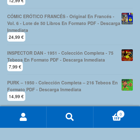
12,99
€
CÓMIC ERÓTICO FRANCÉS - Original En Francés -
Vol. 6 - Lote de 50 Libros En Formato PDF - Descarga
Inmediata
24,99
€
INSPECTOR DAN - 1951 - Colección Completa - 75
Tebeos En Formato PDF - Descarga Inmediata
7,99
€
PURK – 1950 - Colección Completa – 216 Tebeos En
Formato PDF - Descarga Inmediata
14,99
€
0
Buscar
Buscar
por: