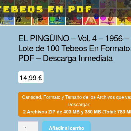
EL PINGÜINO – Vol. 4 – 1956 –
Lote de 100 Tebeos En Formato
PDF – Descarga Inmediata
14,99
€
Cantidad, Formato y Tamaño de los Archivos que va
Descargar:
2 Archivos ZIP de 403 MB y 380 MB (Total: 783 M
EL
Añadir al carrito