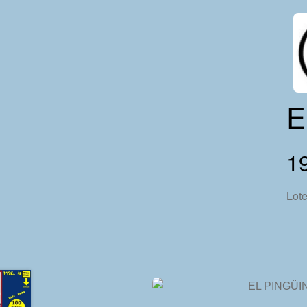
E
1
Lot