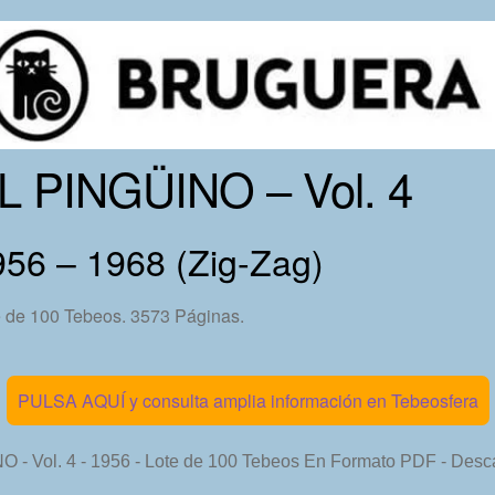
L PINGÜINO – Vol. 4
956 – 1968 (Zig-Zag)
e de 100 Tebeos. 3573 Páginas.
PULSA AQUÍ y consulta amplia información en Tebeosfera