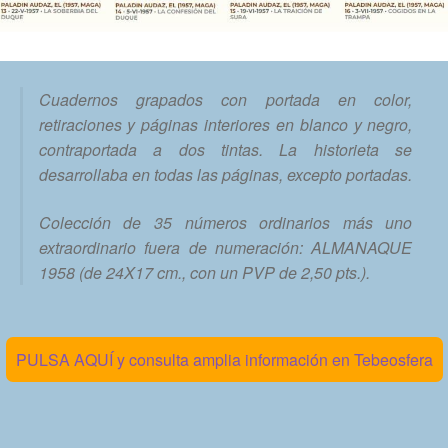
Cuadernos grapados con portada en color,
retiraciones y páginas interiores en blanco y negro,
contraportada a dos tintas. La historieta se
desarrollaba en todas las páginas, excepto portadas.
Colección de 35 números ordinarios más uno
extraordinario fuera de numeración: ALMANAQUE
1958 (de 24X17 cm., con un PVP de 2,50 pts.).
PULSA AQUÍ y consulta amplia información en Tebeosfera