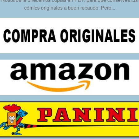
Inmediata
cómics originales a buen recaudo. Pero...
cantidad