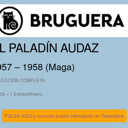
L PALADÍN AUDAZ
957 – 1958 (Maga)
LECCIÓN COMPLETA
 35 + 1 Extraordinario
PULSA AQUÍ y consulta amplia información en Tebeosfera