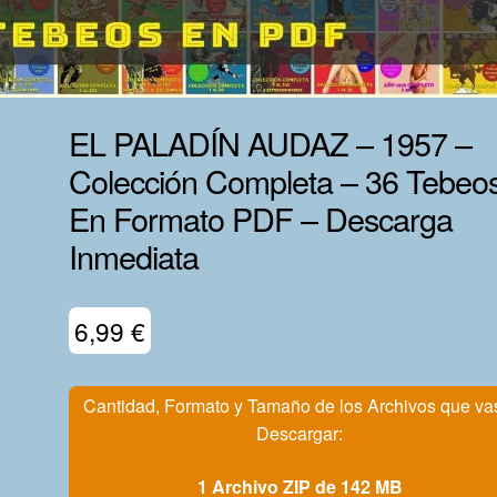
EL PALADÍN AUDAZ – 1957 –
Colección Completa – 36 Tebeo
En Formato PDF – Descarga
Inmediata
6,99
€
Cantidad, Formato y Tamaño de los Archivos que va
Descargar:
1 Archivo ZIP de 142 MB