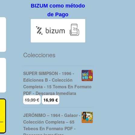
BIZUM como método
de Pago
Colecciones
SUPER SIMPSON - 1996 -
Ediciones B - Colección
Completa - 15 Tomos En Formato
PDF - Descarga Inmediata
El
El
19,99
€
16,99
€
precio
precio
original
actual
JERÓNIMO – 1964 - Galaor -
era:
es:
Colección Completa – 65
19,99 €.
16,99 €.
Tebeos En Formato PDF -