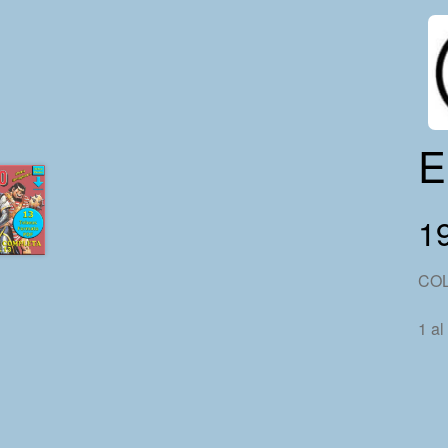
E
1
CO
1 al