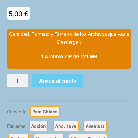
Mi Cuenta
5,99
€
Cantidad, Formato y Tamaño de los Archivos que vas a
Descargar:
1 Archivo ZIP de 121 MB
DAN
Añadir al carrito
DEFENSOR
(Daredevil)
-
1976
Categoría:
Para Chicos
-
Vol.
Etiquetas:
Acción
,
Año: 1976
,
Aventura
,
2