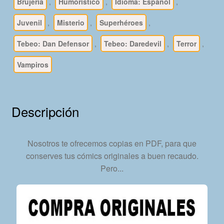
-
Brujería
,
Humorístico
,
Idioma: Español
,
Vértice
Juvenil
,
Misterio
,
Superhéroes
,
–
Colección
Tebeo: Dan Defensor
,
Tebeo: Daredevil
,
Terror
,
Completa
–
Vampiros
7
Tebeos
En
Descripción
Formato
PDF
-
Nosotros te ofrecemos copias en PDF, para que
Descarga
conserves tus cómics originales a buen recaudo.
Inmediata
Pero...
cantidad