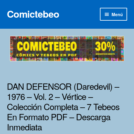
Comictebeo
Ir
Ir
Menú
a
al
la
contenido
Inicio
navegación
Categorías
Franco-Belga
Inédita
DAN DEFENSOR (Daredevil) –
Lotes 100
1976 – Vol. 2 – Vértice –
Colección Completa – 7 Tebeos
Adultos
En Formato PDF – Descarga
Porno 3D
Inmediata