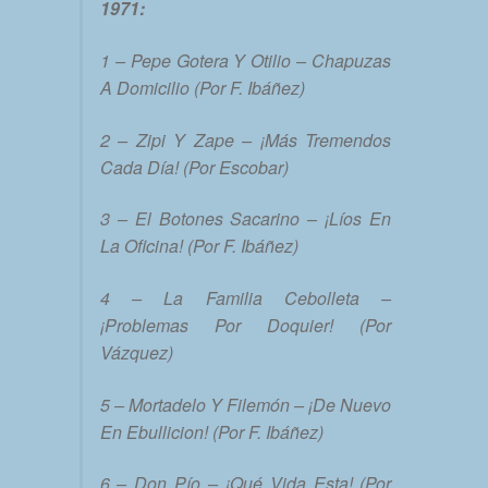
1971:
1 – Pepe Gotera Y Otilio – Chapuzas
A Domicilio (Por F. Ibáñez)
2 – Zipi Y Zape – ¡Más Tremendos
Cada Día! (Por Escobar)
3 – El Botones Sacarino – ¡Líos En
La Oficina! (Por F. Ibáñez)
4 – La Familia Cebolleta –
¡Problemas Por Doquier! (Por
Vázquez)
5 – Mortadelo Y Filemón – ¡De Nuevo
En Ebullicion! (Por F. Ibáñez)
6 – Don Pío – ¡Qué Vida Esta! (Por