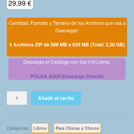
29,99
€
Mi Cuenta
Cantidad, Formato y Tamaño de los Archivos que vas a
Descargar:
4 Archivos ZIP de 588 MB a 629 MB (Total: 2,30 GB)
Descarga el Catálogo con los 316 Libros.
PULSA AQUÍ (Descarga Directa)
COLECCIÓN
Añadir al carrito
OLÉ
-
1ª
Edición
Categorías:
Libros
,
Para Chicas y Chicos
-