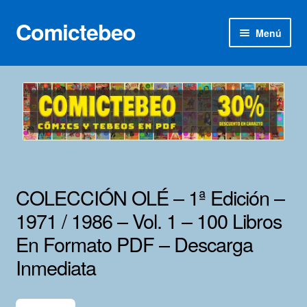
Comictebeo
Ir
Ir
Menú
a
al
la
contenido
Inicio
navegación
Categorías
Franco-Belga
Inédita
COLECCIÓN OLÉ – 1ª Edición –
Lotes 100
1971 / 1986 – Vol. 1 – 100 Libros
En Formato PDF – Descarga
Adultos
Inmediata
Porno 3D