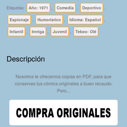
1971
Etiquetas:
Año: 1971
,
Comedia
,
Deportivo
,
/
1986
Espionaje
,
Humorístico
,
Idioma: Español
,
-
Infantil
,
Intriga
,
Juvenil
,
Tebeo: Olé
Vol.
1
-
100
Descripción
Libros
En
Formato
Nosotros te ofrecemos copias en PDF, para que
PDF
conserves tus cómics originales a buen recaudo.
-
Pero...
Descarga
Inmediata
cantidad