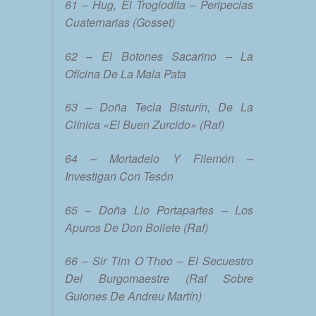
61 – Hug, El Troglodita – Peripecias
Cuaternarias (Gosset)
62 – El Botones Sacarino – La
Oficina De La Mala Pata
63 – Doña Tecla Bisturín, De La
Clínica «El Buen Zurcido» (Raf)
64 – Mortadelo Y Filemón –
Investigan Con Tesón
65 – Doña Lio Portapartes – Los
Apuros De Don Bollete (Raf)
66 – Sir Tim O´Theo – El Secuestro
Del Burgomaestre (Raf Sobre
Guiones De Andreu Martín)