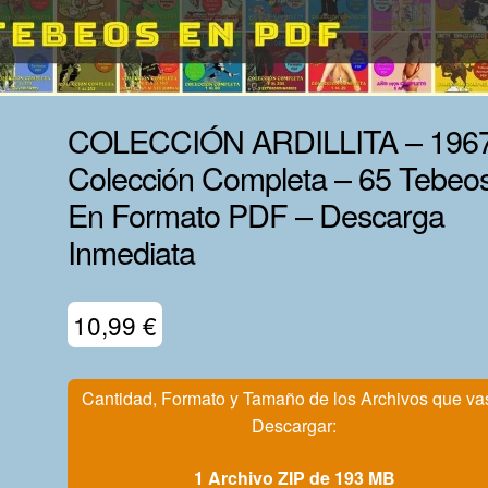
COLECCIÓN ARDILLITA – 1967
Colección Completa – 65 Tebeo
En Formato PDF – Descarga
Inmediata
10,99
€
Cantidad, Formato y Tamaño de los Archivos que va
Descargar:
1 Archivo ZIP de 193 MB