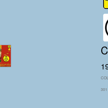
C
19
COL
301 