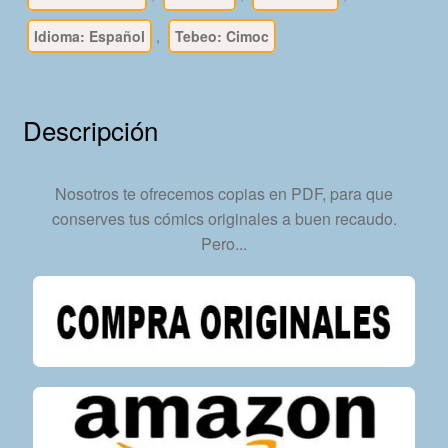
Colección
Idioma: Español
,
Tebeo: Cimoc
Completa
–
199
Tebeos
Descripción
En
Formato
PDF
Nosotros te ofrecemos copias en PDF, para que
-
conserves tus cómics originales a buen recaudo.
Descarga
Pero...
Inmediata
cantidad